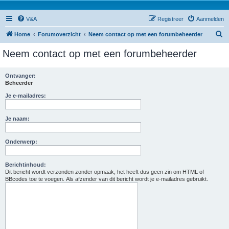
V&A
Registreer
Aanmelden
Z
Home
Forumoverzicht
Neem contact op met een forumbeheerder
o
Neem contact op met een forumbeheerder
e
k
Ontvanger:
Beheerder
Je e-mailadres:
Je naam:
Onderwerp:
Berichtinhoud:
Dit bericht wordt verzonden zonder opmaak, het heeft dus geen zin om HTML of
BBcodes toe te voegen. Als afzender van dit bericht wordt je e-mailadres gebruikt.