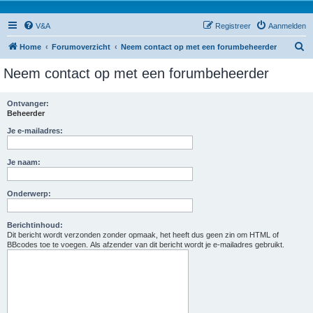
V&A
Registreer
Aanmelden
Z
Home
Forumoverzicht
Neem contact op met een forumbeheerder
o
Neem contact op met een forumbeheerder
e
k
Ontvanger:
Beheerder
Je e-mailadres:
Je naam:
Onderwerp:
Berichtinhoud:
Dit bericht wordt verzonden zonder opmaak, het heeft dus geen zin om HTML of
BBcodes toe te voegen. Als afzender van dit bericht wordt je e-mailadres gebruikt.