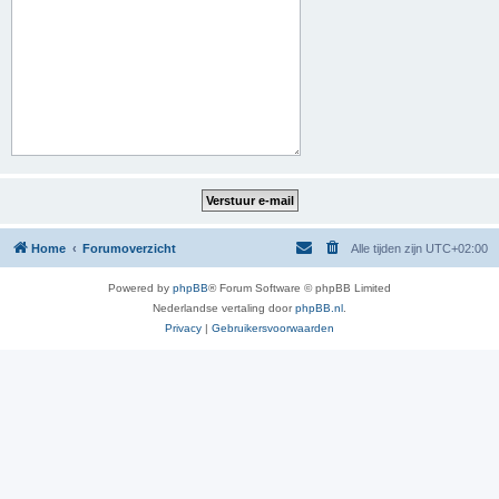
Home
Forumoverzicht
Alle tijden zijn
UTC+02:00
Powered by
phpBB
® Forum Software © phpBB Limited
Nederlandse vertaling door
phpBB.nl
.
Privacy
|
Gebruikersvoorwaarden