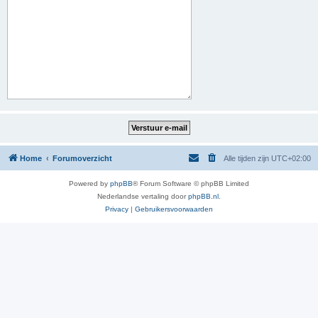
Home
Forumoverzicht
Alle tijden zijn
UTC+02:00
Powered by
phpBB
® Forum Software © phpBB Limited
Nederlandse vertaling door
phpBB.nl
.
Privacy
|
Gebruikersvoorwaarden