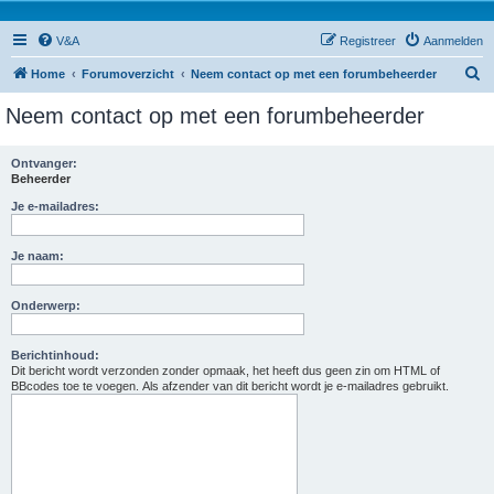
V&A
Registreer
Aanmelden
Z
Home
Forumoverzicht
Neem contact op met een forumbeheerder
o
Neem contact op met een forumbeheerder
e
k
Ontvanger:
Beheerder
Je e-mailadres:
Je naam:
Onderwerp:
Berichtinhoud:
Dit bericht wordt verzonden zonder opmaak, het heeft dus geen zin om HTML of
BBcodes toe te voegen. Als afzender van dit bericht wordt je e-mailadres gebruikt.