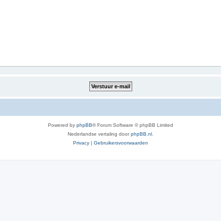
Powered by
phpBB
® Forum Software © phpBB Limited
Nederlandse vertaling door
phpBB.nl
.
Privacy
|
Gebruikersvoorwaarden