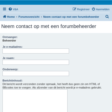
V&A
Registreer
Aanmelden
Z
Home
Forumoverzicht
Neem contact op met een forumbeheerder
o
Neem contact op met een forumbeheerder
e
k
Ontvanger:
Beheerder
Je e-mailadres:
Je naam:
Onderwerp:
Berichtinhoud:
Dit bericht wordt verzonden zonder opmaak, het heeft dus geen zin om HTML of
BBcodes toe te voegen. Als afzender van dit bericht wordt je e-mailadres gebruikt.