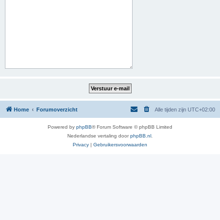
Home
Forumoverzicht
Alle tijden zijn
UTC+02:00
Powered by
phpBB
® Forum Software © phpBB Limited
Nederlandse vertaling door
phpBB.nl
.
Privacy
|
Gebruikersvoorwaarden