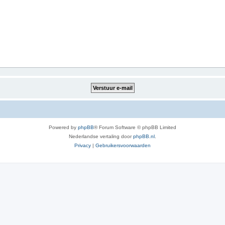
Powered by
phpBB
® Forum Software © phpBB Limited
Nederlandse vertaling door
phpBB.nl
.
Privacy
|
Gebruikersvoorwaarden