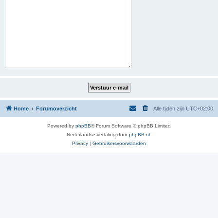
Home
Forumoverzicht
Alle tijden zijn
UTC+02:00
Powered by
phpBB
® Forum Software © phpBB Limited
Nederlandse vertaling door
phpBB.nl
.
Privacy
|
Gebruikersvoorwaarden