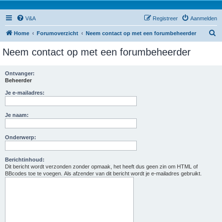
V&A
Registreer
Aanmelden
Z
Home
Forumoverzicht
Neem contact op met een forumbeheerder
o
Neem contact op met een forumbeheerder
e
k
Ontvanger:
Beheerder
Je e-mailadres:
Je naam:
Onderwerp:
Berichtinhoud:
Dit bericht wordt verzonden zonder opmaak, het heeft dus geen zin om HTML of
BBcodes toe te voegen. Als afzender van dit bericht wordt je e-mailadres gebruikt.