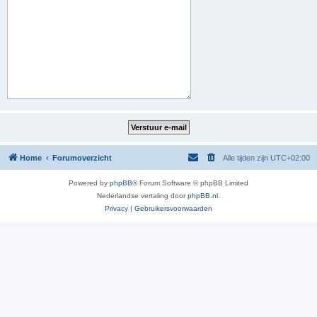
Home
Forumoverzicht
Alle tijden zijn
UTC+02:00
Powered by
phpBB
® Forum Software © phpBB Limited
Nederlandse vertaling door
phpBB.nl
.
Privacy
|
Gebruikersvoorwaarden