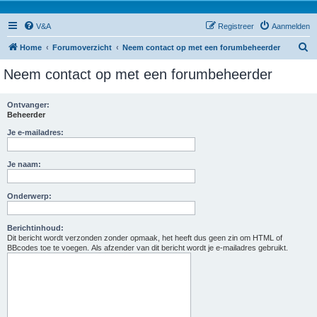
V&A
Registreer
Aanmelden
Z
Home
Forumoverzicht
Neem contact op met een forumbeheerder
o
Neem contact op met een forumbeheerder
e
k
Ontvanger:
Beheerder
Je e-mailadres:
Je naam:
Onderwerp:
Berichtinhoud:
Dit bericht wordt verzonden zonder opmaak, het heeft dus geen zin om HTML of
BBcodes toe te voegen. Als afzender van dit bericht wordt je e-mailadres gebruikt.