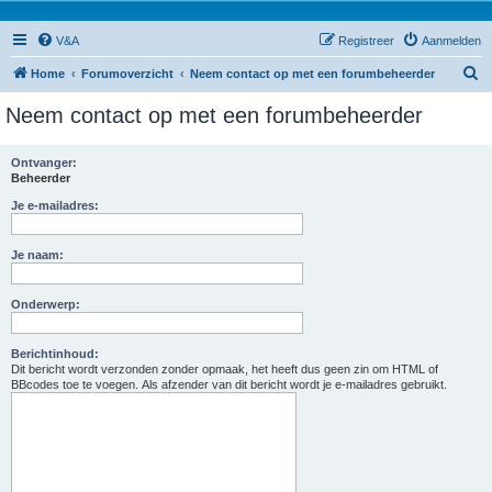
V&A
Registreer
Aanmelden
Z
Home
Forumoverzicht
Neem contact op met een forumbeheerder
o
Neem contact op met een forumbeheerder
e
k
Ontvanger:
Beheerder
Je e-mailadres:
Je naam:
Onderwerp:
Berichtinhoud:
Dit bericht wordt verzonden zonder opmaak, het heeft dus geen zin om HTML of
BBcodes toe te voegen. Als afzender van dit bericht wordt je e-mailadres gebruikt.