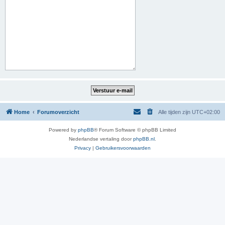
Home
Forumoverzicht
Alle tijden zijn
UTC+02:00
Powered by
phpBB
® Forum Software © phpBB Limited
Nederlandse vertaling door
phpBB.nl
.
Privacy
|
Gebruikersvoorwaarden