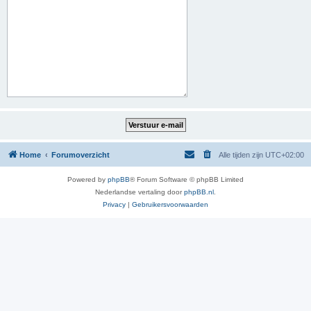
Home
Forumoverzicht
Alle tijden zijn
UTC+02:00
Powered by
phpBB
® Forum Software © phpBB Limited
Nederlandse vertaling door
phpBB.nl
.
Privacy
|
Gebruikersvoorwaarden