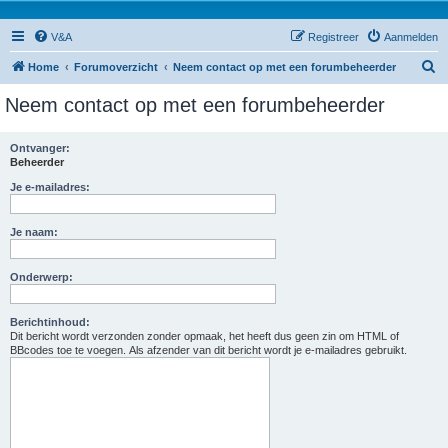
V&A
Registreer
Aanmelden
Z
Home
Forumoverzicht
Neem contact op met een forumbeheerder
o
Neem contact op met een forumbeheerder
e
k
Ontvanger:
Beheerder
Je e-mailadres:
Je naam:
Onderwerp:
Berichtinhoud:
Dit bericht wordt verzonden zonder opmaak, het heeft dus geen zin om HTML of
BBcodes toe te voegen. Als afzender van dit bericht wordt je e-mailadres gebruikt.