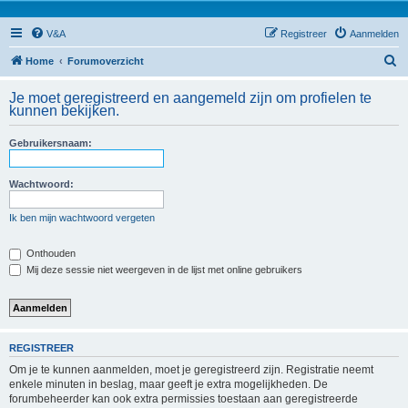
V&A
Registreer
Aanmelden
Z
Home
Forumoverzicht
o
Je moet geregistreerd en aangemeld zijn om profielen te
e
kunnen bekijken.
k
Gebruikersnaam:
Wachtwoord:
Ik ben mijn wachtwoord vergeten
Onthouden
Mij deze sessie niet weergeven in de lijst met online gebruikers
REGISTREER
Om je te kunnen aanmelden, moet je geregistreerd zijn. Registratie neemt
enkele minuten in beslag, maar geeft je extra mogelijkheden. De
forumbeheerder kan ook extra permissies toestaan aan geregistreerde