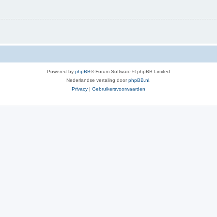
Powered by
phpBB
® Forum Software © phpBB Limited
Nederlandse vertaling door
phpBB.nl
.
Privacy
|
Gebruikersvoorwaarden