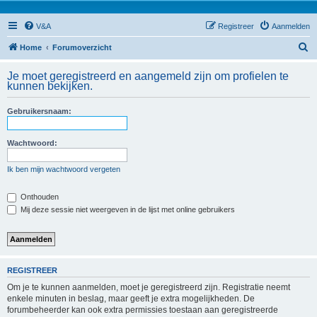
V&A
Registreer
Aanmelden
Z
Home
Forumoverzicht
o
Je moet geregistreerd en aangemeld zijn om profielen te
e
kunnen bekijken.
k
Gebruikersnaam:
Wachtwoord:
Ik ben mijn wachtwoord vergeten
Onthouden
Mij deze sessie niet weergeven in de lijst met online gebruikers
REGISTREER
Om je te kunnen aanmelden, moet je geregistreerd zijn. Registratie neemt
enkele minuten in beslag, maar geeft je extra mogelijkheden. De
forumbeheerder kan ook extra permissies toestaan aan geregistreerde