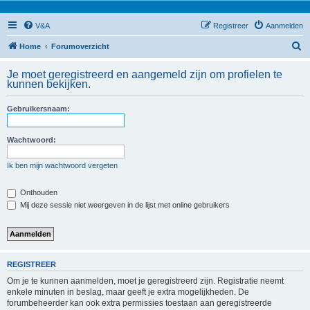
V&A
Registreer
Aanmelden
Z
Home
Forumoverzicht
o
Je moet geregistreerd en aangemeld zijn om profielen te
e
kunnen bekijken.
k
Gebruikersnaam:
Wachtwoord:
Ik ben mijn wachtwoord vergeten
Onthouden
Mij deze sessie niet weergeven in de lijst met online gebruikers
REGISTREER
Om je te kunnen aanmelden, moet je geregistreerd zijn. Registratie neemt
enkele minuten in beslag, maar geeft je extra mogelijkheden. De
forumbeheerder kan ook extra permissies toestaan aan geregistreerde