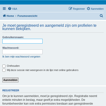
V&A
Registreer
Aanmelden
Z
Home
Forumoverzicht
o
Je moet geregistreerd en aangemeld zijn om profielen te
e
kunnen bekijken.
k
Gebruikersnaam:
Wachtwoord:
Ik ben mijn wachtwoord vergeten
Onthouden
Mij deze sessie niet weergeven in de lijst met online gebruikers
REGISTREER
Om je te kunnen aanmelden, moet je geregistreerd zijn. Registratie neemt
enkele minuten in beslag, maar geeft je extra mogelijkheden. De
forumbeheerder kan ook extra permissies toestaan aan geregistreerde