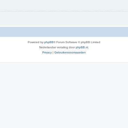
Powered by
phpBB
® Forum Software © phpBB Limited
Nederlandse vertaling door
phpBB.nl
.
Privacy
|
Gebruikersvoorwaarden