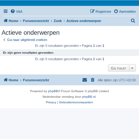
V&A
Registreer
Aanmelden
Z
Home
Forumoverzicht
Zoek
Actieve onderwerpen
o
Actieve onderwerpen
e
Ga naar uitgebreid zoeken
k
Er zijn 0 resultaten gevonden • Pagina
1
van
1
Er zijn geen resultaten gevonden.
Er zijn 0 resultaten gevonden • Pagina
1
van
1
Ga naar
Home
Forumoverzicht
Alle tijden zijn
UTC+02:00
Powered by
phpBB
® Forum Software © phpBB Limited
Nederlandse vertaling door
phpBB.nl
.
Privacy
|
Gebruikersvoorwaarden