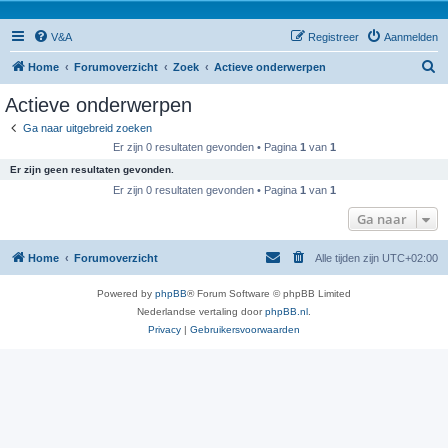
V&A
Registreer
Aanmelden
Z
Home
Forumoverzicht
Zoek
Actieve onderwerpen
o
Actieve onderwerpen
e
Ga naar uitgebreid zoeken
k
Er zijn 0 resultaten gevonden • Pagina
1
van
1
Er zijn geen resultaten gevonden.
Er zijn 0 resultaten gevonden • Pagina
1
van
1
Ga naar
Home
Forumoverzicht
Alle tijden zijn
UTC+02:00
Powered by
phpBB
® Forum Software © phpBB Limited
Nederlandse vertaling door
phpBB.nl
.
Privacy
|
Gebruikersvoorwaarden