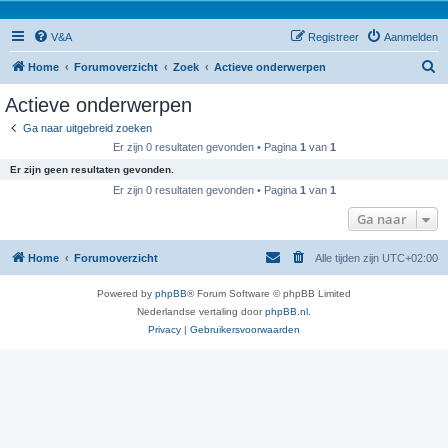
V&A
Registreer
Aanmelden
Z
Home
Forumoverzicht
Zoek
Actieve onderwerpen
o
Actieve onderwerpen
e
Ga naar uitgebreid zoeken
k
Er zijn 0 resultaten gevonden • Pagina
1
van
1
Er zijn geen resultaten gevonden.
Er zijn 0 resultaten gevonden • Pagina
1
van
1
Ga naar
Home
Forumoverzicht
Alle tijden zijn
UTC+02:00
Powered by
phpBB
® Forum Software © phpBB Limited
Nederlandse vertaling door
phpBB.nl
.
Privacy
|
Gebruikersvoorwaarden