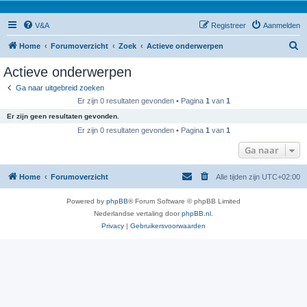
V&A
Registreer
Aanmelden
Z
Home
Forumoverzicht
Zoek
Actieve onderwerpen
o
Actieve onderwerpen
e
Ga naar uitgebreid zoeken
k
Er zijn 0 resultaten gevonden • Pagina
1
van
1
Er zijn geen resultaten gevonden.
Er zijn 0 resultaten gevonden • Pagina
1
van
1
Ga naar
Home
Forumoverzicht
Alle tijden zijn
UTC+02:00
Powered by
phpBB
® Forum Software © phpBB Limited
Nederlandse vertaling door
phpBB.nl
.
Privacy
|
Gebruikersvoorwaarden