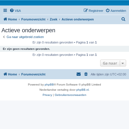
V&A
Registreer
Aanmelden
Z
Home
Forumoverzicht
Zoek
Actieve onderwerpen
o
Actieve onderwerpen
e
Ga naar uitgebreid zoeken
k
Er zijn 0 resultaten gevonden • Pagina
1
van
1
Er zijn geen resultaten gevonden.
Er zijn 0 resultaten gevonden • Pagina
1
van
1
Ga naar
Home
Forumoverzicht
Alle tijden zijn
UTC+02:00
Powered by
phpBB
® Forum Software © phpBB Limited
Nederlandse vertaling door
phpBB.nl
.
Privacy
|
Gebruikersvoorwaarden