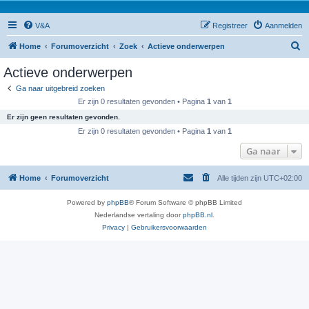
V&A
Registreer
Aanmelden
Z
Home
Forumoverzicht
Zoek
Actieve onderwerpen
o
Actieve onderwerpen
e
Ga naar uitgebreid zoeken
k
Er zijn 0 resultaten gevonden • Pagina
1
van
1
Er zijn geen resultaten gevonden.
Er zijn 0 resultaten gevonden • Pagina
1
van
1
Ga naar
Home
Forumoverzicht
Alle tijden zijn
UTC+02:00
Powered by
phpBB
® Forum Software © phpBB Limited
Nederlandse vertaling door
phpBB.nl
.
Privacy
|
Gebruikersvoorwaarden