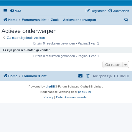
V&A
Registreer
Aanmelden
Z
Home
Forumoverzicht
Zoek
Actieve onderwerpen
o
Actieve onderwerpen
e
Ga naar uitgebreid zoeken
k
Er zijn 0 resultaten gevonden • Pagina
1
van
1
Er zijn geen resultaten gevonden.
Er zijn 0 resultaten gevonden • Pagina
1
van
1
Ga naar
Home
Forumoverzicht
Alle tijden zijn
UTC+02:00
Powered by
phpBB
® Forum Software © phpBB Limited
Nederlandse vertaling door
phpBB.nl
.
Privacy
|
Gebruikersvoorwaarden