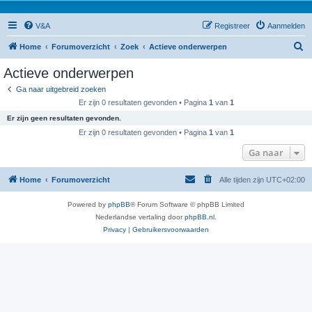
V&A
Registreer
Aanmelden
Z
Home
Forumoverzicht
Zoek
Actieve onderwerpen
o
Actieve onderwerpen
e
Ga naar uitgebreid zoeken
k
Er zijn 0 resultaten gevonden • Pagina
1
van
1
Er zijn geen resultaten gevonden.
Er zijn 0 resultaten gevonden • Pagina
1
van
1
Ga naar
Home
Forumoverzicht
Alle tijden zijn
UTC+02:00
Powered by
phpBB
® Forum Software © phpBB Limited
Nederlandse vertaling door
phpBB.nl
.
Privacy
|
Gebruikersvoorwaarden