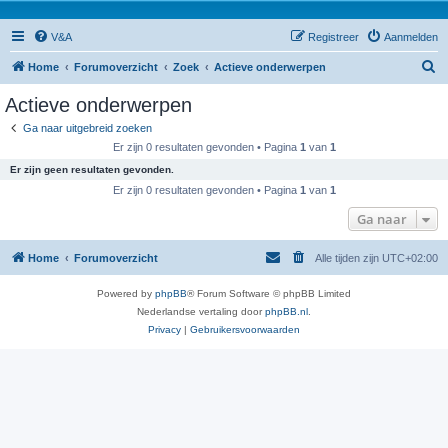
V&A
Registreer
Aanmelden
Z
Home
Forumoverzicht
Zoek
Actieve onderwerpen
o
Actieve onderwerpen
e
Ga naar uitgebreid zoeken
k
Er zijn 0 resultaten gevonden • Pagina
1
van
1
Er zijn geen resultaten gevonden.
Er zijn 0 resultaten gevonden • Pagina
1
van
1
Ga naar
Home
Forumoverzicht
Alle tijden zijn
UTC+02:00
Powered by
phpBB
® Forum Software © phpBB Limited
Nederlandse vertaling door
phpBB.nl
.
Privacy
|
Gebruikersvoorwaarden