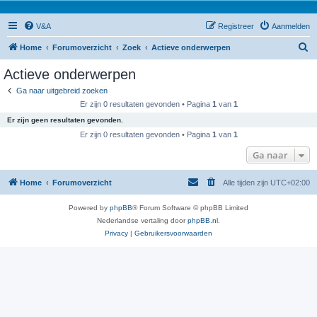
V&A
Registreer
Aanmelden
Z
Home
Forumoverzicht
Zoek
Actieve onderwerpen
o
Actieve onderwerpen
e
Ga naar uitgebreid zoeken
k
Er zijn 0 resultaten gevonden • Pagina
1
van
1
Er zijn geen resultaten gevonden.
Er zijn 0 resultaten gevonden • Pagina
1
van
1
Ga naar
Home
Forumoverzicht
Alle tijden zijn
UTC+02:00
Powered by
phpBB
® Forum Software © phpBB Limited
Nederlandse vertaling door
phpBB.nl
.
Privacy
|
Gebruikersvoorwaarden