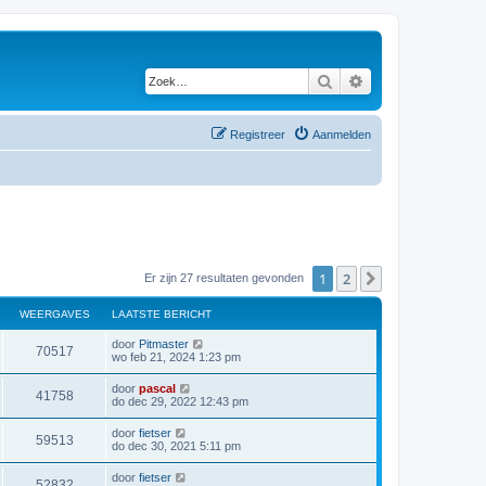
Zoek
Uitgebreid zoeken
Registreer
Aanmelden
1
2
Volgende
Er zijn 27 resultaten gevonden
WEERGAVES
LAATSTE BERICHT
door
Pitmaster
70517
wo feb 21, 2024 1:23 pm
door
pascal
41758
do dec 29, 2022 12:43 pm
door
fietser
59513
do dec 30, 2021 5:11 pm
door
fietser
52832