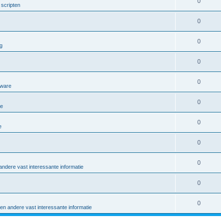
0
scripten
0
0
g
0
0
tware
0
re
0
e
0
0
ndere vast interessante informatie
0
0
en andere vast interessante informatie