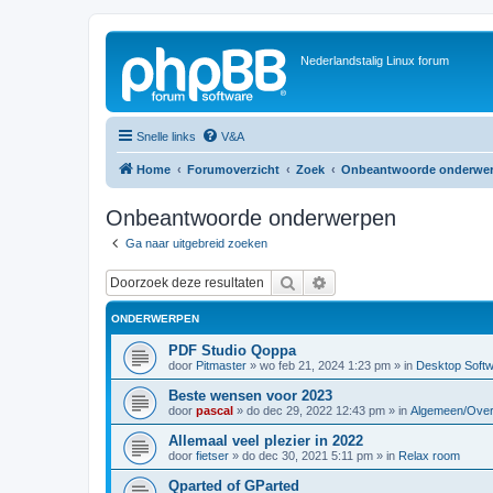
Nederlandstalig Linux forum
Snelle links
V&A
Home
Forumoverzicht
Zoek
Onbeantwoorde onderwe
Onbeantwoorde onderwerpen
Ga naar uitgebreid zoeken
Zoek
Uitgebreid zoeken
ONDERWERPEN
PDF Studio Qoppa
door
Pitmaster
»
wo feb 21, 2024 1:23 pm
» in
Desktop Soft
Beste wensen voor 2023
door
pascal
»
do dec 29, 2022 12:43 pm
» in
Algemeen/Over
Allemaal veel plezier in 2022
door
fietser
»
do dec 30, 2021 5:11 pm
» in
Relax room
Qparted of GParted