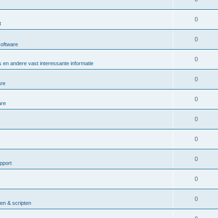
0
t
0
software
0
 en andere vast interessante informatie
0
are
0
are
0
0
0
pport
0
0
n & scripten