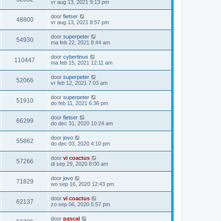
vr aug 13, 2021 9:13 pm
door
fietser
48800
vr aug 13, 2021 8:57 pm
door
superpeter
54930
ma feb 22, 2021 8:44 am
door
cybertinus
110447
ma feb 15, 2021 12:11 am
door
superpeter
52066
vr feb 12, 2021 7:03 am
door
superpeter
51910
do feb 11, 2021 6:36 pm
door
fietser
66299
do dec 31, 2020 10:24 am
door
jovo
55862
do dec 03, 2020 4:10 pm
door
vi coactus
57266
di sep 29, 2020 8:00 am
door
jovo
71829
wo sep 16, 2020 12:43 pm
door
vi coactus
62137
zo sep 06, 2020 5:57 pm
door
pascal