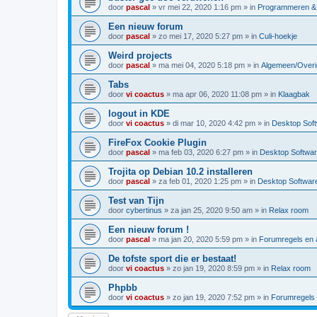
door
pascal
»
vr mei 22, 2020 1:16 pm
» in
Programmeren & 
Een nieuw forum
door
pascal
»
zo mei 17, 2020 5:27 pm
» in
Culi-hoekje
Weird projects
door
pascal
»
ma mei 04, 2020 5:18 pm
» in
Algemeen/Overi
Tabs
door
vi coactus
»
ma apr 06, 2020 11:08 pm
» in
Klaagbak
logout in KDE
door
vi coactus
»
di mar 10, 2020 4:42 pm
» in
Desktop Sof
FireFox Cookie Plugin
door
pascal
»
ma feb 03, 2020 6:27 pm
» in
Desktop Softwa
Trojita op Debian 10.2 installeren
door
pascal
»
za feb 01, 2020 1:25 pm
» in
Desktop Softwar
Test van Tijn
door
cybertinus
»
za jan 25, 2020 9:50 am
» in
Relax room
Een nieuw forum !
door
pascal
»
ma jan 20, 2020 5:59 pm
» in
Forumregels en a
De tofste sport die er bestaat!
door
vi coactus
»
zo jan 19, 2020 8:59 pm
» in
Relax room
Phpbb
door
vi coactus
»
zo jan 19, 2020 7:52 pm
» in
Forumregels 