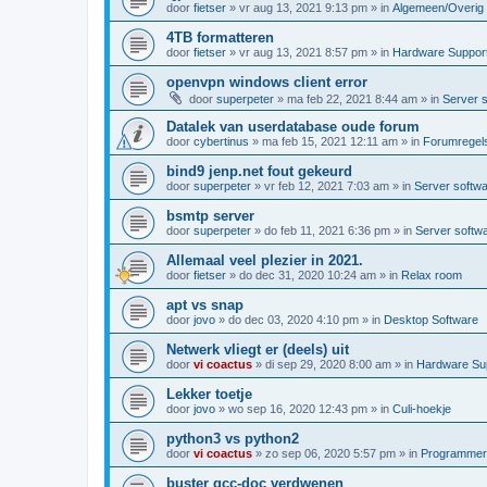
door
fietser
»
vr aug 13, 2021 9:13 pm
» in
Algemeen/Overig
4TB formatteren
door
fietser
»
vr aug 13, 2021 8:57 pm
» in
Hardware Suppor
openvpn windows client error
door
superpeter
»
ma feb 22, 2021 8:44 am
» in
Server 
Datalek van userdatabase oude forum
door
cybertinus
»
ma feb 15, 2021 12:11 am
» in
Forumregels
bind9 jenp.net fout gekeurd
door
superpeter
»
vr feb 12, 2021 7:03 am
» in
Server softw
bsmtp server
door
superpeter
»
do feb 11, 2021 6:36 pm
» in
Server softw
Allemaal veel plezier in 2021.
door
fietser
»
do dec 31, 2020 10:24 am
» in
Relax room
apt vs snap
door
jovo
»
do dec 03, 2020 4:10 pm
» in
Desktop Software
Netwerk vliegt er (deels) uit
door
vi coactus
»
di sep 29, 2020 8:00 am
» in
Hardware Su
Lekker toetje
door
jovo
»
wo sep 16, 2020 12:43 pm
» in
Culi-hoekje
python3 vs python2
door
vi coactus
»
zo sep 06, 2020 5:57 pm
» in
Programmere
buster gcc-doc verdwenen