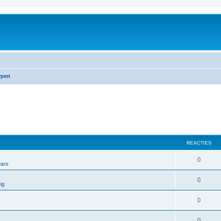
rpen
REACTIES
0
ware
0
ig
0
0