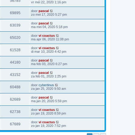
56785
vr mei 22, 2020 1:16 pm
door
pascal
69895
zo mei 17, 2020 5:27 pm
door
pascal
63039
ma mei 04, 2020 5:18 pm
door
vi coactus
65020
ma apr 06, 2020 11:08 pm
door
vi coactus
61528
di mar 10, 2020 4:42 pm
door
pascal
44180
ma feb 03, 2020 6:27 pm
door
pascal
43152
za feb 01, 2020 1:25 pm
door
cybertinus
60488
za jan 25, 2020 9:50 am
door
pascal
62689
ma jan 20, 2020 5:59 pm
door
vi coactus
62738
zo jan 19, 2020 8:59 pm
door
vi coactus
67689
zo jan 19, 2020 7:52 pm