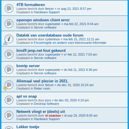
4TB formatteren
Laatste bericht door
fietser
«
vr aug 13, 2021 8:57 pm
Geplaatst in
Hardware Support
openvpn windows client error
Laatste bericht door
superpeter
«
ma feb 22, 2021 8:44 am
Geplaatst in
Server software
Datalek van userdatabase oude forum
Laatste bericht door
cybertinus
«
ma feb 15, 2021 12:11 am
Geplaatst in
Forumregels en andere vast interessante informatie
bind9 jenp.net fout gekeurd
Laatste bericht door
superpeter
«
vr feb 12, 2021 7:03 am
Geplaatst in
Server software
bsmtp server
Laatste bericht door
superpeter
«
do feb 11, 2021 6:36 pm
Geplaatst in
Server software
Allemaal veel plezier in 2021.
Laatste bericht door
fietser
«
do dec 31, 2020 10:24 am
Geplaatst in
Relax room
apt vs snap
Laatste bericht door
jovo
«
do dec 03, 2020 4:10 pm
Geplaatst in
Desktop Software
Netwerk vliegt er (deels) uit
Laatste bericht door
vi coactus
«
di sep 29, 2020 8:00 am
Geplaatst in
Hardware Support
Lekker toetje