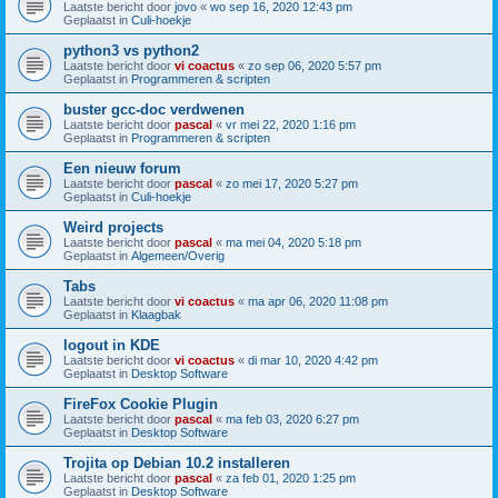
Laatste bericht door
jovo
«
wo sep 16, 2020 12:43 pm
Geplaatst in
Culi-hoekje
python3 vs python2
Laatste bericht door
vi coactus
«
zo sep 06, 2020 5:57 pm
Geplaatst in
Programmeren & scripten
buster gcc-doc verdwenen
Laatste bericht door
pascal
«
vr mei 22, 2020 1:16 pm
Geplaatst in
Programmeren & scripten
Een nieuw forum
Laatste bericht door
pascal
«
zo mei 17, 2020 5:27 pm
Geplaatst in
Culi-hoekje
Weird projects
Laatste bericht door
pascal
«
ma mei 04, 2020 5:18 pm
Geplaatst in
Algemeen/Overig
Tabs
Laatste bericht door
vi coactus
«
ma apr 06, 2020 11:08 pm
Geplaatst in
Klaagbak
logout in KDE
Laatste bericht door
vi coactus
«
di mar 10, 2020 4:42 pm
Geplaatst in
Desktop Software
FireFox Cookie Plugin
Laatste bericht door
pascal
«
ma feb 03, 2020 6:27 pm
Geplaatst in
Desktop Software
Trojita op Debian 10.2 installeren
Laatste bericht door
pascal
«
za feb 01, 2020 1:25 pm
Geplaatst in
Desktop Software