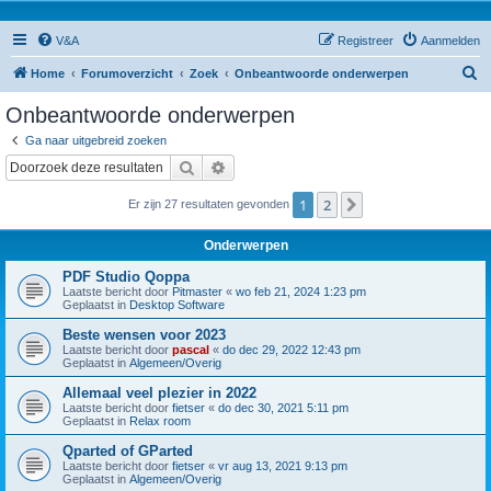
V&A
Registreer
Aanmelden
Z
Home
Forumoverzicht
Zoek
Onbeantwoorde onderwerpen
o
Onbeantwoorde onderwerpen
e
Ga naar uitgebreid zoeken
k
Zoek
Uitgebreid zoeken
1
2
Volgende
Er zijn 27 resultaten gevonden
Onderwerpen
PDF Studio Qoppa
Laatste bericht door
Pitmaster
«
wo feb 21, 2024 1:23 pm
Geplaatst in
Desktop Software
Beste wensen voor 2023
Laatste bericht door
pascal
«
do dec 29, 2022 12:43 pm
Geplaatst in
Algemeen/Overig
Allemaal veel plezier in 2022
Laatste bericht door
fietser
«
do dec 30, 2021 5:11 pm
Geplaatst in
Relax room
Qparted of GParted
Laatste bericht door
fietser
«
vr aug 13, 2021 9:13 pm
Geplaatst in
Algemeen/Overig