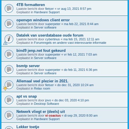
4TB formatteren
Laatste bericht door
fietser
«
vr aug 13, 2021 8:57 pm
Geplaatst in
Hardware Support
openvpn windows client error
Laatste bericht door
superpeter
«
ma feb 22, 2021 8:44 am
Geplaatst in
Server software
Datalek van userdatabase oude forum
Laatste bericht door
cybertinus
«
ma feb 15, 2021 12:11 am
Geplaatst in
Forumregels en andere vast interessante informatie
bind9 jenp.net fout gekeurd
Laatste bericht door
superpeter
«
vr feb 12, 2021 7:03 am
Geplaatst in
Server software
bsmtp server
Laatste bericht door
superpeter
«
do feb 11, 2021 6:36 pm
Geplaatst in
Server software
Allemaal veel plezier in 2021.
Laatste bericht door
fietser
«
do dec 31, 2020 10:24 am
Geplaatst in
Relax room
apt vs snap
Laatste bericht door
jovo
«
do dec 03, 2020 4:10 pm
Geplaatst in
Desktop Software
Netwerk vliegt er (deels) uit
Laatste bericht door
vi coactus
«
di sep 29, 2020 8:00 am
Geplaatst in
Hardware Support
Lekker toetje