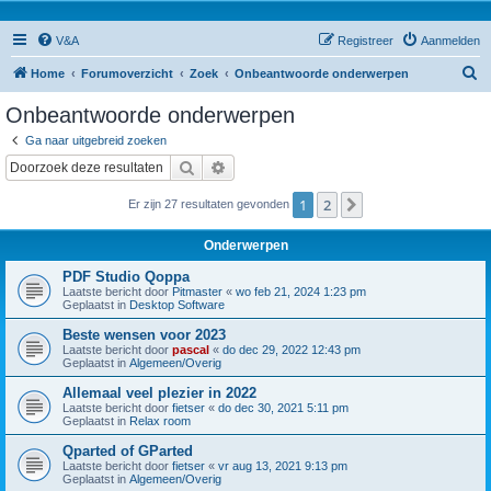
V&A
Registreer
Aanmelden
Z
Home
Forumoverzicht
Zoek
Onbeantwoorde onderwerpen
o
Onbeantwoorde onderwerpen
e
Ga naar uitgebreid zoeken
k
Zoek
Uitgebreid zoeken
1
2
Volgende
Er zijn 27 resultaten gevonden
Onderwerpen
PDF Studio Qoppa
Laatste bericht door
Pitmaster
«
wo feb 21, 2024 1:23 pm
Geplaatst in
Desktop Software
Beste wensen voor 2023
Laatste bericht door
pascal
«
do dec 29, 2022 12:43 pm
Geplaatst in
Algemeen/Overig
Allemaal veel plezier in 2022
Laatste bericht door
fietser
«
do dec 30, 2021 5:11 pm
Geplaatst in
Relax room
Qparted of GParted
Laatste bericht door
fietser
«
vr aug 13, 2021 9:13 pm
Geplaatst in
Algemeen/Overig