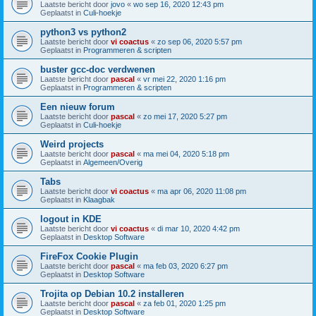
Laatste bericht door
jovo
«
wo sep 16, 2020 12:43 pm
Geplaatst in
Culi-hoekje
python3 vs python2
Laatste bericht door
vi coactus
«
zo sep 06, 2020 5:57 pm
Geplaatst in
Programmeren & scripten
buster gcc-doc verdwenen
Laatste bericht door
pascal
«
vr mei 22, 2020 1:16 pm
Geplaatst in
Programmeren & scripten
Een nieuw forum
Laatste bericht door
pascal
«
zo mei 17, 2020 5:27 pm
Geplaatst in
Culi-hoekje
Weird projects
Laatste bericht door
pascal
«
ma mei 04, 2020 5:18 pm
Geplaatst in
Algemeen/Overig
Tabs
Laatste bericht door
vi coactus
«
ma apr 06, 2020 11:08 pm
Geplaatst in
Klaagbak
logout in KDE
Laatste bericht door
vi coactus
«
di mar 10, 2020 4:42 pm
Geplaatst in
Desktop Software
FireFox Cookie Plugin
Laatste bericht door
pascal
«
ma feb 03, 2020 6:27 pm
Geplaatst in
Desktop Software
Trojita op Debian 10.2 installeren
Laatste bericht door
pascal
«
za feb 01, 2020 1:25 pm
Geplaatst in
Desktop Software