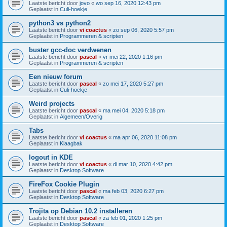
Laatste bericht door
jovo
«
wo sep 16, 2020 12:43 pm
Geplaatst in
Culi-hoekje
python3 vs python2
Laatste bericht door
vi coactus
«
zo sep 06, 2020 5:57 pm
Geplaatst in
Programmeren & scripten
buster gcc-doc verdwenen
Laatste bericht door
pascal
«
vr mei 22, 2020 1:16 pm
Geplaatst in
Programmeren & scripten
Een nieuw forum
Laatste bericht door
pascal
«
zo mei 17, 2020 5:27 pm
Geplaatst in
Culi-hoekje
Weird projects
Laatste bericht door
pascal
«
ma mei 04, 2020 5:18 pm
Geplaatst in
Algemeen/Overig
Tabs
Laatste bericht door
vi coactus
«
ma apr 06, 2020 11:08 pm
Geplaatst in
Klaagbak
logout in KDE
Laatste bericht door
vi coactus
«
di mar 10, 2020 4:42 pm
Geplaatst in
Desktop Software
FireFox Cookie Plugin
Laatste bericht door
pascal
«
ma feb 03, 2020 6:27 pm
Geplaatst in
Desktop Software
Trojita op Debian 10.2 installeren
Laatste bericht door
pascal
«
za feb 01, 2020 1:25 pm
Geplaatst in
Desktop Software