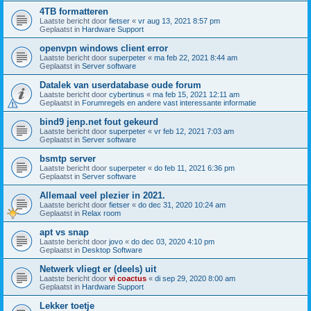
4TB formatteren
Laatste bericht door
fietser
«
vr aug 13, 2021 8:57 pm
Geplaatst in
Hardware Support
openvpn windows client error
Laatste bericht door
superpeter
«
ma feb 22, 2021 8:44 am
Geplaatst in
Server software
Datalek van userdatabase oude forum
Laatste bericht door
cybertinus
«
ma feb 15, 2021 12:11 am
Geplaatst in
Forumregels en andere vast interessante informatie
bind9 jenp.net fout gekeurd
Laatste bericht door
superpeter
«
vr feb 12, 2021 7:03 am
Geplaatst in
Server software
bsmtp server
Laatste bericht door
superpeter
«
do feb 11, 2021 6:36 pm
Geplaatst in
Server software
Allemaal veel plezier in 2021.
Laatste bericht door
fietser
«
do dec 31, 2020 10:24 am
Geplaatst in
Relax room
apt vs snap
Laatste bericht door
jovo
«
do dec 03, 2020 4:10 pm
Geplaatst in
Desktop Software
Netwerk vliegt er (deels) uit
Laatste bericht door
vi coactus
«
di sep 29, 2020 8:00 am
Geplaatst in
Hardware Support
Lekker toetje