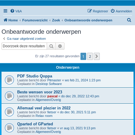
V&A
Registreer
Aanmelden
Z
Home
Forumoverzicht
Zoek
Onbeantwoorde onderwerpen
o
Onbeantwoorde onderwerpen
e
Ga naar uitgebreid zoeken
k
Zoek
Uitgebreid zoeken
1
2
Volgende
Er zijn 27 resultaten gevonden
Onderwerpen
PDF Studio Qoppa
Laatste bericht door
Pitmaster
«
wo feb 21, 2024 1:23 pm
Geplaatst in
Desktop Software
Beste wensen voor 2023
Laatste bericht door
pascal
«
do dec 29, 2022 12:43 pm
Geplaatst in
Algemeen/Overig
Allemaal veel plezier in 2022
Laatste bericht door
fietser
«
do dec 30, 2021 5:11 pm
Geplaatst in
Relax room
Qparted of GParted
Laatste bericht door
fietser
«
vr aug 13, 2021 9:13 pm
Geplaatst in
Algemeen/Overig