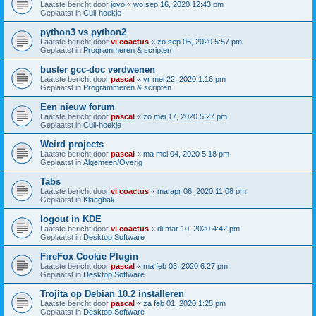
Laatste bericht door
jovo
«
wo sep 16, 2020 12:43 pm
Geplaatst in
Culi-hoekje
python3 vs python2
Laatste bericht door
vi coactus
«
zo sep 06, 2020 5:57 pm
Geplaatst in
Programmeren & scripten
buster gcc-doc verdwenen
Laatste bericht door
pascal
«
vr mei 22, 2020 1:16 pm
Geplaatst in
Programmeren & scripten
Een nieuw forum
Laatste bericht door
pascal
«
zo mei 17, 2020 5:27 pm
Geplaatst in
Culi-hoekje
Weird projects
Laatste bericht door
pascal
«
ma mei 04, 2020 5:18 pm
Geplaatst in
Algemeen/Overig
Tabs
Laatste bericht door
vi coactus
«
ma apr 06, 2020 11:08 pm
Geplaatst in
Klaagbak
logout in KDE
Laatste bericht door
vi coactus
«
di mar 10, 2020 4:42 pm
Geplaatst in
Desktop Software
FireFox Cookie Plugin
Laatste bericht door
pascal
«
ma feb 03, 2020 6:27 pm
Geplaatst in
Desktop Software
Trojita op Debian 10.2 installeren
Laatste bericht door
pascal
«
za feb 01, 2020 1:25 pm
Geplaatst in
Desktop Software