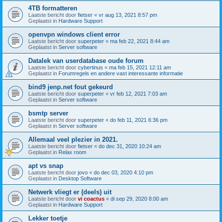
4TB formatteren
Laatste bericht door
fietser
«
vr aug 13, 2021 8:57 pm
Geplaatst in
Hardware Support
openvpn windows client error
Laatste bericht door
superpeter
«
ma feb 22, 2021 8:44 am
Geplaatst in
Server software
Datalek van userdatabase oude forum
Laatste bericht door
cybertinus
«
ma feb 15, 2021 12:11 am
Geplaatst in
Forumregels en andere vast interessante informatie
bind9 jenp.net fout gekeurd
Laatste bericht door
superpeter
«
vr feb 12, 2021 7:03 am
Geplaatst in
Server software
bsmtp server
Laatste bericht door
superpeter
«
do feb 11, 2021 6:36 pm
Geplaatst in
Server software
Allemaal veel plezier in 2021.
Laatste bericht door
fietser
«
do dec 31, 2020 10:24 am
Geplaatst in
Relax room
apt vs snap
Laatste bericht door
jovo
«
do dec 03, 2020 4:10 pm
Geplaatst in
Desktop Software
Netwerk vliegt er (deels) uit
Laatste bericht door
vi coactus
«
di sep 29, 2020 8:00 am
Geplaatst in
Hardware Support
Lekker toetje