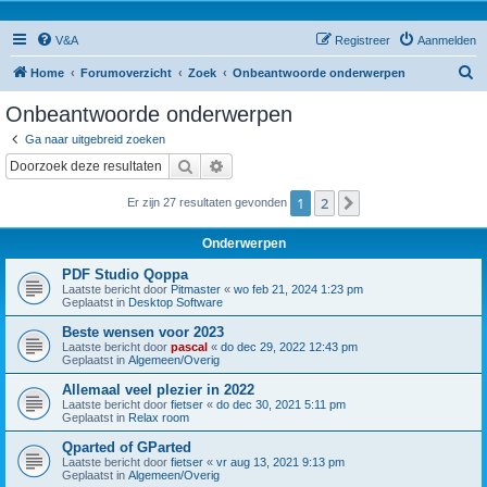
V&A
Registreer
Aanmelden
Z
Home
Forumoverzicht
Zoek
Onbeantwoorde onderwerpen
o
Onbeantwoorde onderwerpen
e
Ga naar uitgebreid zoeken
k
Zoek
Uitgebreid zoeken
1
2
Volgende
Er zijn 27 resultaten gevonden
Onderwerpen
PDF Studio Qoppa
Laatste bericht door
Pitmaster
«
wo feb 21, 2024 1:23 pm
Geplaatst in
Desktop Software
Beste wensen voor 2023
Laatste bericht door
pascal
«
do dec 29, 2022 12:43 pm
Geplaatst in
Algemeen/Overig
Allemaal veel plezier in 2022
Laatste bericht door
fietser
«
do dec 30, 2021 5:11 pm
Geplaatst in
Relax room
Qparted of GParted
Laatste bericht door
fietser
«
vr aug 13, 2021 9:13 pm
Geplaatst in
Algemeen/Overig