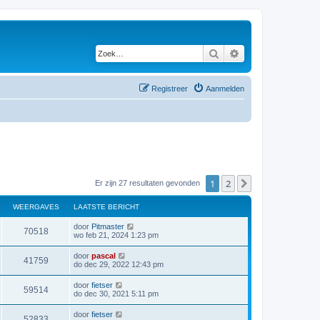
Zoek
Uitgebreid zoeken
Registreer
Aanmelden
1
2
Volgende
Er zijn 27 resultaten gevonden
WEERGAVES
LAATSTE BERICHT
door
Pitmaster
70518
wo feb 21, 2024 1:23 pm
door
pascal
41759
do dec 29, 2022 12:43 pm
door
fietser
59514
do dec 30, 2021 5:11 pm
door
fietser
52833