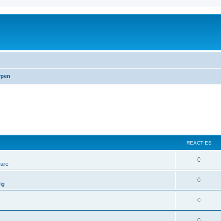
rpen
REACTIES
0
ware
0
ig
0
0