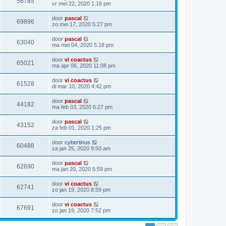
56785
vr mei 22, 2020 1:16 pm
door
pascal
69896
zo mei 17, 2020 5:27 pm
door
pascal
63040
ma mei 04, 2020 5:18 pm
door
vi coactus
65021
ma apr 06, 2020 11:08 pm
door
vi coactus
61528
di mar 10, 2020 4:42 pm
door
pascal
44182
ma feb 03, 2020 6:27 pm
door
pascal
43152
za feb 01, 2020 1:25 pm
door
cybertinus
60488
za jan 25, 2020 9:50 am
door
pascal
62690
ma jan 20, 2020 5:59 pm
door
vi coactus
62741
zo jan 19, 2020 8:59 pm
door
vi coactus
67691
zo jan 19, 2020 7:52 pm