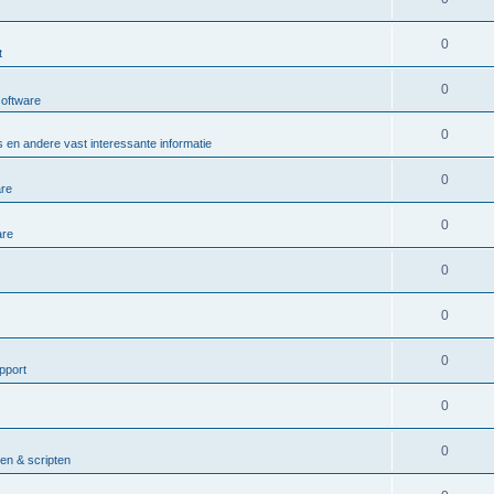
0
t
0
software
0
 en andere vast interessante informatie
0
are
0
are
0
0
0
pport
0
0
n & scripten