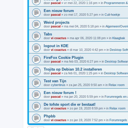
door
pascal
»
vr mei 22, 2020 1:16 pm
» in
Programmeren & 
Een nieuw forum
door
pascal
»
zo mei 17, 2020 5:27 pm
» in
Culi-hoekje
Weird projects
door
pascal
»
ma mei 04, 2020 5:18 pm
» in
Algemeen/Overi
Tabs
door
vi coactus
»
ma apr 06, 2020 11:08 pm
» in
Klaagbak
logout in KDE
door
vi coactus
»
di mar 10, 2020 4:42 pm
» in
Desktop Sof
FireFox Cookie Plugin
door
pascal
»
ma feb 03, 2020 6:27 pm
» in
Desktop Softwa
Trojita op Debian 10.2 installeren
door
pascal
»
za feb 01, 2020 1:25 pm
» in
Desktop Softwar
Test van Tijn
door
cybertinus
»
za jan 25, 2020 9:50 am
» in
Relax room
Een nieuw forum !
door
pascal
»
ma jan 20, 2020 5:59 pm
» in
Forumregels en a
De tofste sport die er bestaat!
door
vi coactus
»
zo jan 19, 2020 8:59 pm
» in
Relax room
Phpbb
door
vi coactus
»
zo jan 19, 2020 7:52 pm
» in
Forumregels 