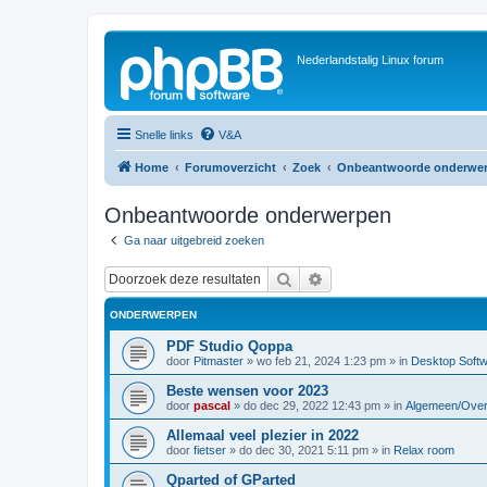
Nederlandstalig Linux forum
Snelle links
V&A
Home
Forumoverzicht
Zoek
Onbeantwoorde onderwe
Onbeantwoorde onderwerpen
Ga naar uitgebreid zoeken
Zoek
Uitgebreid zoeken
ONDERWERPEN
PDF Studio Qoppa
door
Pitmaster
»
wo feb 21, 2024 1:23 pm
» in
Desktop Soft
Beste wensen voor 2023
door
pascal
»
do dec 29, 2022 12:43 pm
» in
Algemeen/Over
Allemaal veel plezier in 2022
door
fietser
»
do dec 30, 2021 5:11 pm
» in
Relax room
Qparted of GParted