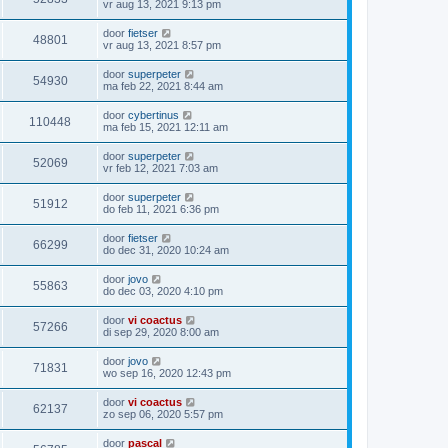
vr aug 13, 2021 9:13 pm
door
fietser
48801
vr aug 13, 2021 8:57 pm
door
superpeter
54930
ma feb 22, 2021 8:44 am
door
cybertinus
110448
ma feb 15, 2021 12:11 am
door
superpeter
52069
vr feb 12, 2021 7:03 am
door
superpeter
51912
do feb 11, 2021 6:36 pm
door
fietser
66299
do dec 31, 2020 10:24 am
door
jovo
55863
do dec 03, 2020 4:10 pm
door
vi coactus
57266
di sep 29, 2020 8:00 am
door
jovo
71831
wo sep 16, 2020 12:43 pm
door
vi coactus
62137
zo sep 06, 2020 5:57 pm
door
pascal