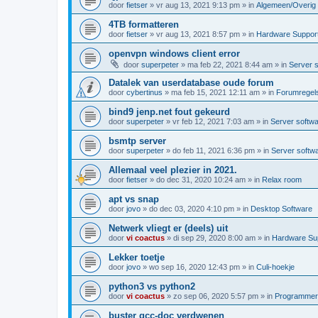
door
fietser
»
vr aug 13, 2021 9:13 pm
» in
Algemeen/Overig
4TB formatteren
door
fietser
»
vr aug 13, 2021 8:57 pm
» in
Hardware Suppor
openvpn windows client error
door
superpeter
»
ma feb 22, 2021 8:44 am
» in
Server 
Datalek van userdatabase oude forum
door
cybertinus
»
ma feb 15, 2021 12:11 am
» in
Forumregels
bind9 jenp.net fout gekeurd
door
superpeter
»
vr feb 12, 2021 7:03 am
» in
Server softw
bsmtp server
door
superpeter
»
do feb 11, 2021 6:36 pm
» in
Server softw
Allemaal veel plezier in 2021.
door
fietser
»
do dec 31, 2020 10:24 am
» in
Relax room
apt vs snap
door
jovo
»
do dec 03, 2020 4:10 pm
» in
Desktop Software
Netwerk vliegt er (deels) uit
door
vi coactus
»
di sep 29, 2020 8:00 am
» in
Hardware Su
Lekker toetje
door
jovo
»
wo sep 16, 2020 12:43 pm
» in
Culi-hoekje
python3 vs python2
door
vi coactus
»
zo sep 06, 2020 5:57 pm
» in
Programmere
buster gcc-doc verdwenen