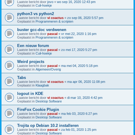
Laatste bericht door
jovo
«
wo sep 16, 2020 12:43 pm
Geplaatst in
Culi-hoekje
python3 vs python2
Laatste bericht door
vi coactus
«
zo sep 06, 2020 5:57 pm
Geplaatst in
Programmeren & scripten
buster gcc-doc verdwenen
Laatste bericht door
pascal
«
vr mei 22, 2020 1:16 pm
Geplaatst in
Programmeren & scripten
Een nieuw forum
Laatste bericht door
pascal
«
zo mei 17, 2020 5:27 pm
Geplaatst in
Culi-hoekje
Weird projects
Laatste bericht door
pascal
«
ma mei 04, 2020 5:18 pm
Geplaatst in
Algemeen/Overig
Tabs
Laatste bericht door
vi coactus
«
ma apr 06, 2020 11:08 pm
Geplaatst in
Klaagbak
logout in KDE
Laatste bericht door
vi coactus
«
di mar 10, 2020 4:42 pm
Geplaatst in
Desktop Software
FireFox Cookie Plugin
Laatste bericht door
pascal
«
ma feb 03, 2020 6:27 pm
Geplaatst in
Desktop Software
Trojita op Debian 10.2 installeren
Laatste bericht door
pascal
«
za feb 01, 2020 1:25 pm
Geplaatst in
Desktop Software