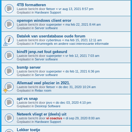
4TB formatteren
Laatste bericht door
fietser
«
vr aug 13, 2021 8:57 pm
Geplaatst in
Hardware Support
openvpn windows client error
Laatste bericht door
superpeter
«
ma feb 22, 2021 8:44 am
Geplaatst in
Server software
Datalek van userdatabase oude forum
Laatste bericht door
cybertinus
«
ma feb 15, 2021 12:11 am
Geplaatst in
Forumregels en andere vast interessante informatie
bind9 jenp.net fout gekeurd
Laatste bericht door
superpeter
«
vr feb 12, 2021 7:03 am
Geplaatst in
Server software
bsmtp server
Laatste bericht door
superpeter
«
do feb 11, 2021 6:36 pm
Geplaatst in
Server software
Allemaal veel plezier in 2021.
Laatste bericht door
fietser
«
do dec 31, 2020 10:24 am
Geplaatst in
Relax room
apt vs snap
Laatste bericht door
jovo
«
do dec 03, 2020 4:10 pm
Geplaatst in
Desktop Software
Netwerk vliegt er (deels) uit
Laatste bericht door
vi coactus
«
di sep 29, 2020 8:00 am
Geplaatst in
Hardware Support
Lekker toetje