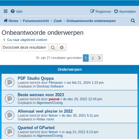
V&A
Registreer
Aanmelden
Z
Home
Forumoverzicht
Zoek
Onbeantwoorde onderwerpen
o
Onbeantwoorde onderwerpen
e
Ga naar uitgebreid zoeken
k
Zoek
Uitgebreid zoeken
1
2
Volgende
Er zijn 27 resultaten gevonden
Onderwerpen
PDF Studio Qoppa
Laatste bericht door
Pitmaster
«
wo feb 21, 2024 1:23 pm
Geplaatst in
Desktop Software
Beste wensen voor 2023
Laatste bericht door
pascal
«
do dec 29, 2022 12:43 pm
Geplaatst in
Algemeen/Overig
Allemaal veel plezier in 2022
Laatste bericht door
fietser
«
do dec 30, 2021 5:11 pm
Geplaatst in
Relax room
Qparted of GParted
Laatste bericht door
fietser
«
vr aug 13, 2021 9:13 pm
Geplaatst in
Algemeen/Overig