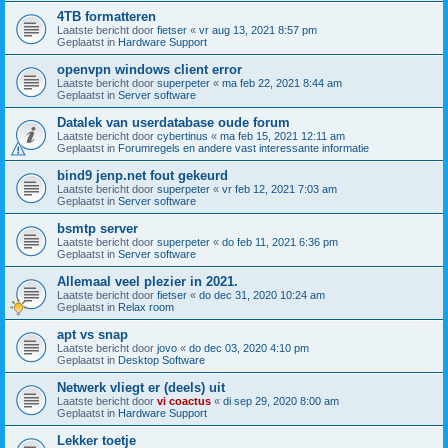
4TB formatteren
Laatste bericht door
fietser
«
vr aug 13, 2021 8:57 pm
Geplaatst in
Hardware Support
openvpn windows client error
Laatste bericht door
superpeter
«
ma feb 22, 2021 8:44 am
Geplaatst in
Server software
Datalek van userdatabase oude forum
Laatste bericht door
cybertinus
«
ma feb 15, 2021 12:11 am
Geplaatst in
Forumregels en andere vast interessante informatie
bind9 jenp.net fout gekeurd
Laatste bericht door
superpeter
«
vr feb 12, 2021 7:03 am
Geplaatst in
Server software
bsmtp server
Laatste bericht door
superpeter
«
do feb 11, 2021 6:36 pm
Geplaatst in
Server software
Allemaal veel plezier in 2021.
Laatste bericht door
fietser
«
do dec 31, 2020 10:24 am
Geplaatst in
Relax room
apt vs snap
Laatste bericht door
jovo
«
do dec 03, 2020 4:10 pm
Geplaatst in
Desktop Software
Netwerk vliegt er (deels) uit
Laatste bericht door
vi coactus
«
di sep 29, 2020 8:00 am
Geplaatst in
Hardware Support
Lekker toetje