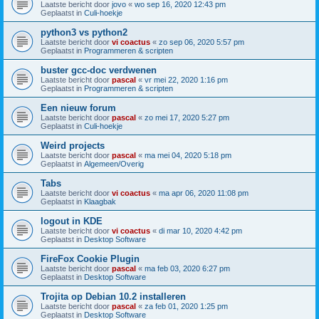
Laatste bericht door
jovo
«
wo sep 16, 2020 12:43 pm
Geplaatst in
Culi-hoekje
python3 vs python2
Laatste bericht door
vi coactus
«
zo sep 06, 2020 5:57 pm
Geplaatst in
Programmeren & scripten
buster gcc-doc verdwenen
Laatste bericht door
pascal
«
vr mei 22, 2020 1:16 pm
Geplaatst in
Programmeren & scripten
Een nieuw forum
Laatste bericht door
pascal
«
zo mei 17, 2020 5:27 pm
Geplaatst in
Culi-hoekje
Weird projects
Laatste bericht door
pascal
«
ma mei 04, 2020 5:18 pm
Geplaatst in
Algemeen/Overig
Tabs
Laatste bericht door
vi coactus
«
ma apr 06, 2020 11:08 pm
Geplaatst in
Klaagbak
logout in KDE
Laatste bericht door
vi coactus
«
di mar 10, 2020 4:42 pm
Geplaatst in
Desktop Software
FireFox Cookie Plugin
Laatste bericht door
pascal
«
ma feb 03, 2020 6:27 pm
Geplaatst in
Desktop Software
Trojita op Debian 10.2 installeren
Laatste bericht door
pascal
«
za feb 01, 2020 1:25 pm
Geplaatst in
Desktop Software