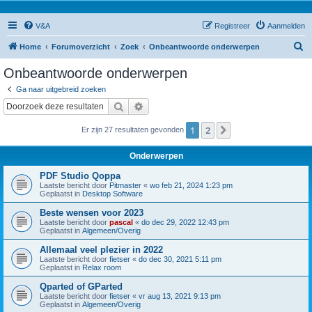
V&A
Registreer
Aanmelden
Z
Home
Forumoverzicht
Zoek
Onbeantwoorde onderwerpen
o
Onbeantwoorde onderwerpen
e
Ga naar uitgebreid zoeken
k
Zoek
Uitgebreid zoeken
1
2
Volgende
Er zijn 27 resultaten gevonden
Onderwerpen
PDF Studio Qoppa
Laatste bericht door
Pitmaster
«
wo feb 21, 2024 1:23 pm
Geplaatst in
Desktop Software
Beste wensen voor 2023
Laatste bericht door
pascal
«
do dec 29, 2022 12:43 pm
Geplaatst in
Algemeen/Overig
Allemaal veel plezier in 2022
Laatste bericht door
fietser
«
do dec 30, 2021 5:11 pm
Geplaatst in
Relax room
Qparted of GParted
Laatste bericht door
fietser
«
vr aug 13, 2021 9:13 pm
Geplaatst in
Algemeen/Overig