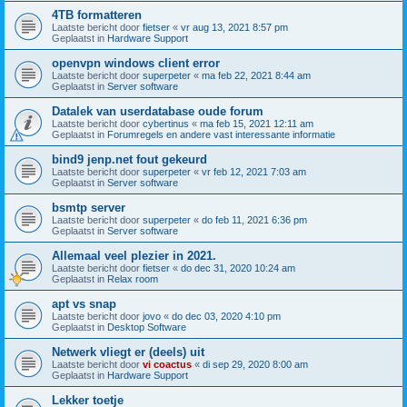
4TB formatteren
Laatste bericht door
fietser
«
vr aug 13, 2021 8:57 pm
Geplaatst in
Hardware Support
openvpn windows client error
Laatste bericht door
superpeter
«
ma feb 22, 2021 8:44 am
Geplaatst in
Server software
Datalek van userdatabase oude forum
Laatste bericht door
cybertinus
«
ma feb 15, 2021 12:11 am
Geplaatst in
Forumregels en andere vast interessante informatie
bind9 jenp.net fout gekeurd
Laatste bericht door
superpeter
«
vr feb 12, 2021 7:03 am
Geplaatst in
Server software
bsmtp server
Laatste bericht door
superpeter
«
do feb 11, 2021 6:36 pm
Geplaatst in
Server software
Allemaal veel plezier in 2021.
Laatste bericht door
fietser
«
do dec 31, 2020 10:24 am
Geplaatst in
Relax room
apt vs snap
Laatste bericht door
jovo
«
do dec 03, 2020 4:10 pm
Geplaatst in
Desktop Software
Netwerk vliegt er (deels) uit
Laatste bericht door
vi coactus
«
di sep 29, 2020 8:00 am
Geplaatst in
Hardware Support
Lekker toetje