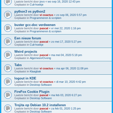
Laatste bericht door
jovo
«
wo sep 16, 2020 12:43 pm
Geplaatst in
Culi-hoekje
python3 vs python2
Laatste bericht door
vi coactus
«
zo sep 06, 2020 5:57 pm
Geplaatst in
Programmeren & scripten
buster gcc-doc verdwenen
Laatste bericht door
pascal
«
vr mei 22, 2020 1:16 pm
Geplaatst in
Programmeren & scripten
Een nieuw forum
Laatste bericht door
pascal
«
zo mei 17, 2020 5:27 pm
Geplaatst in
Culi-hoekje
Weird projects
Laatste bericht door
pascal
«
ma mei 04, 2020 5:18 pm
Geplaatst in
Algemeen/Overig
Tabs
Laatste bericht door
vi coactus
«
ma apr 06, 2020 11:08 pm
Geplaatst in
Klaagbak
logout in KDE
Laatste bericht door
vi coactus
«
di mar 10, 2020 4:42 pm
Geplaatst in
Desktop Software
FireFox Cookie Plugin
Laatste bericht door
pascal
«
ma feb 03, 2020 6:27 pm
Geplaatst in
Desktop Software
Trojita op Debian 10.2 installeren
Laatste bericht door
pascal
«
za feb 01, 2020 1:25 pm
Geplaatst in
Desktop Software