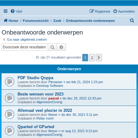
V&A
Registreer
Aanmelden
Z
Home
Forumoverzicht
Zoek
Onbeantwoorde onderwerpen
o
Onbeantwoorde onderwerpen
e
Ga naar uitgebreid zoeken
k
Zoek
Uitgebreid zoeken
1
2
Volgende
Er zijn 27 resultaten gevonden
Onderwerpen
PDF Studio Qoppa
Laatste bericht door
Pitmaster
«
wo feb 21, 2024 1:23 pm
Geplaatst in
Desktop Software
Beste wensen voor 2023
Laatste bericht door
pascal
«
do dec 29, 2022 12:43 pm
Geplaatst in
Algemeen/Overig
Allemaal veel plezier in 2022
Laatste bericht door
fietser
«
do dec 30, 2021 5:11 pm
Geplaatst in
Relax room
Qparted of GParted
Laatste bericht door
fietser
«
vr aug 13, 2021 9:13 pm
Geplaatst in
Algemeen/Overig