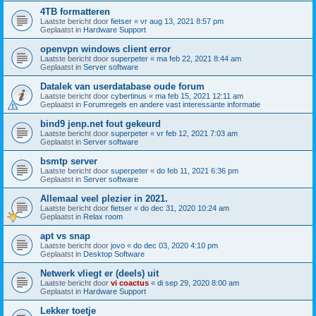
4TB formatteren
Laatste bericht door
fietser
«
vr aug 13, 2021 8:57 pm
Geplaatst in
Hardware Support
openvpn windows client error
Laatste bericht door
superpeter
«
ma feb 22, 2021 8:44 am
Geplaatst in
Server software
Datalek van userdatabase oude forum
Laatste bericht door
cybertinus
«
ma feb 15, 2021 12:11 am
Geplaatst in
Forumregels en andere vast interessante informatie
bind9 jenp.net fout gekeurd
Laatste bericht door
superpeter
«
vr feb 12, 2021 7:03 am
Geplaatst in
Server software
bsmtp server
Laatste bericht door
superpeter
«
do feb 11, 2021 6:36 pm
Geplaatst in
Server software
Allemaal veel plezier in 2021.
Laatste bericht door
fietser
«
do dec 31, 2020 10:24 am
Geplaatst in
Relax room
apt vs snap
Laatste bericht door
jovo
«
do dec 03, 2020 4:10 pm
Geplaatst in
Desktop Software
Netwerk vliegt er (deels) uit
Laatste bericht door
vi coactus
«
di sep 29, 2020 8:00 am
Geplaatst in
Hardware Support
Lekker toetje