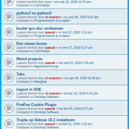
Laatste bericht door
jovo
«
wo sep 16, 2020 12:43 pm
Geplaatst in
Culi-hoekje
python3 vs python2
Laatste bericht door
vi coactus
«
zo sep 06, 2020 5:57 pm
Geplaatst in
Programmeren & scripten
buster gcc-doc verdwenen
Laatste bericht door
pascal
«
vr mei 22, 2020 1:16 pm
Geplaatst in
Programmeren & scripten
Een nieuw forum
Laatste bericht door
pascal
«
zo mei 17, 2020 5:27 pm
Geplaatst in
Culi-hoekje
Weird projects
Laatste bericht door
pascal
«
ma mei 04, 2020 5:18 pm
Geplaatst in
Algemeen/Overig
Tabs
Laatste bericht door
vi coactus
«
ma apr 06, 2020 11:08 pm
Geplaatst in
Klaagbak
logout in KDE
Laatste bericht door
vi coactus
«
di mar 10, 2020 4:42 pm
Geplaatst in
Desktop Software
FireFox Cookie Plugin
Laatste bericht door
pascal
«
ma feb 03, 2020 6:27 pm
Geplaatst in
Desktop Software
Trojita op Debian 10.2 installeren
Laatste bericht door
pascal
«
za feb 01, 2020 1:25 pm
Geplaatst in
Desktop Software