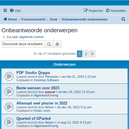
V&A
Registreer
Aanmelden
Z
Home
Forumoverzicht
Zoek
Onbeantwoorde onderwerpen
o
Onbeantwoorde onderwerpen
e
Ga naar uitgebreid zoeken
k
Zoek
Uitgebreid zoeken
1
2
Volgende
Er zijn 27 resultaten gevonden
Onderwerpen
PDF Studio Qoppa
Laatste bericht door
Pitmaster
«
wo feb 21, 2024 1:23 pm
Geplaatst in
Desktop Software
Beste wensen voor 2023
Laatste bericht door
pascal
«
do dec 29, 2022 12:43 pm
Geplaatst in
Algemeen/Overig
Allemaal veel plezier in 2022
Laatste bericht door
fietser
«
do dec 30, 2021 5:11 pm
Geplaatst in
Relax room
Qparted of GParted
Laatste bericht door
fietser
«
vr aug 13, 2021 9:13 pm
Geplaatst in
Algemeen/Overig