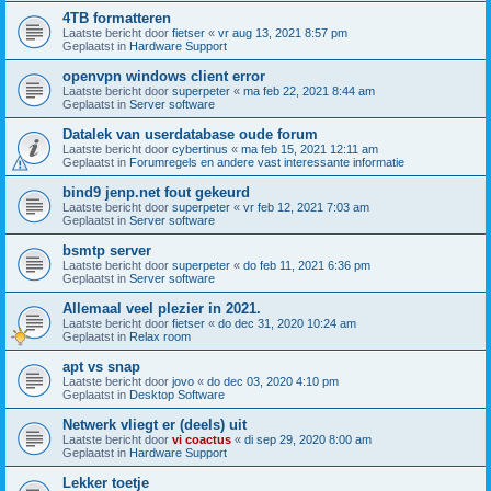
4TB formatteren
Laatste bericht door
fietser
«
vr aug 13, 2021 8:57 pm
Geplaatst in
Hardware Support
openvpn windows client error
Laatste bericht door
superpeter
«
ma feb 22, 2021 8:44 am
Geplaatst in
Server software
Datalek van userdatabase oude forum
Laatste bericht door
cybertinus
«
ma feb 15, 2021 12:11 am
Geplaatst in
Forumregels en andere vast interessante informatie
bind9 jenp.net fout gekeurd
Laatste bericht door
superpeter
«
vr feb 12, 2021 7:03 am
Geplaatst in
Server software
bsmtp server
Laatste bericht door
superpeter
«
do feb 11, 2021 6:36 pm
Geplaatst in
Server software
Allemaal veel plezier in 2021.
Laatste bericht door
fietser
«
do dec 31, 2020 10:24 am
Geplaatst in
Relax room
apt vs snap
Laatste bericht door
jovo
«
do dec 03, 2020 4:10 pm
Geplaatst in
Desktop Software
Netwerk vliegt er (deels) uit
Laatste bericht door
vi coactus
«
di sep 29, 2020 8:00 am
Geplaatst in
Hardware Support
Lekker toetje