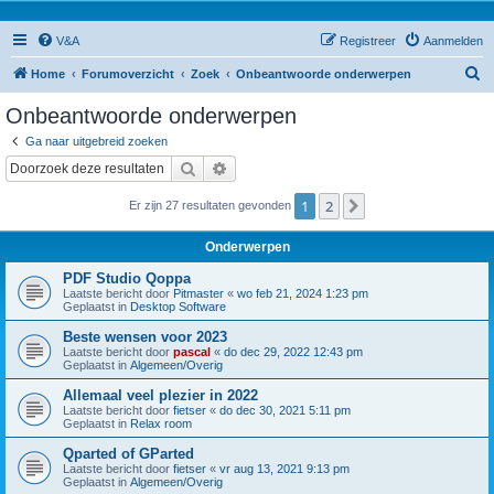
V&A
Registreer
Aanmelden
Z
Home
Forumoverzicht
Zoek
Onbeantwoorde onderwerpen
o
Onbeantwoorde onderwerpen
e
Ga naar uitgebreid zoeken
k
Zoek
Uitgebreid zoeken
1
2
Volgende
Er zijn 27 resultaten gevonden
Onderwerpen
PDF Studio Qoppa
Laatste bericht door
Pitmaster
«
wo feb 21, 2024 1:23 pm
Geplaatst in
Desktop Software
Beste wensen voor 2023
Laatste bericht door
pascal
«
do dec 29, 2022 12:43 pm
Geplaatst in
Algemeen/Overig
Allemaal veel plezier in 2022
Laatste bericht door
fietser
«
do dec 30, 2021 5:11 pm
Geplaatst in
Relax room
Qparted of GParted
Laatste bericht door
fietser
«
vr aug 13, 2021 9:13 pm
Geplaatst in
Algemeen/Overig