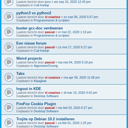
Laatste bericht door
jovo
«
wo sep 16, 2020 12:43 pm
Geplaatst in
Culi-hoekje
python3 vs python2
Laatste bericht door
vi coactus
«
zo sep 06, 2020 5:57 pm
Geplaatst in
Programmeren & scripten
buster gcc-doc verdwenen
Laatste bericht door
pascal
«
vr mei 22, 2020 1:16 pm
Geplaatst in
Programmeren & scripten
Een nieuw forum
Laatste bericht door
pascal
«
zo mei 17, 2020 5:27 pm
Geplaatst in
Culi-hoekje
Weird projects
Laatste bericht door
pascal
«
ma mei 04, 2020 5:18 pm
Geplaatst in
Algemeen/Overig
Tabs
Laatste bericht door
vi coactus
«
ma apr 06, 2020 11:08 pm
Geplaatst in
Klaagbak
logout in KDE
Laatste bericht door
vi coactus
«
di mar 10, 2020 4:42 pm
Geplaatst in
Desktop Software
FireFox Cookie Plugin
Laatste bericht door
pascal
«
ma feb 03, 2020 6:27 pm
Geplaatst in
Desktop Software
Trojita op Debian 10.2 installeren
Laatste bericht door
pascal
«
za feb 01, 2020 1:25 pm
Geplaatst in
Desktop Software