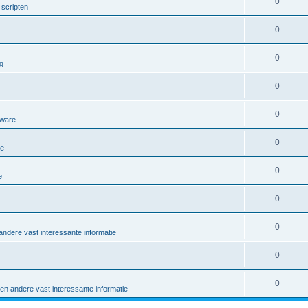
0
scripten
0
0
g
0
0
tware
0
re
0
e
0
0
ndere vast interessante informatie
0
0
en andere vast interessante informatie