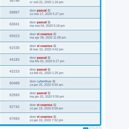
56786
vr mei 22, 2020 1:16 pm
door
pascal
69897
zo mei 17, 2020 5:27 pm
door
pascal
63041
ma mei 04, 2020 5:18 pm
door
vi coactus
65023
ma apr 06, 2020 11:08 pm
door
vi coactus
61530
di mar 10, 2020 4:42 pm
door
pascal
44183
ma feb 03, 2020 6:27 pm
door
pascal
43153
za feb 01, 2020 1:25 pm
door
cybertinus
60489
za jan 25, 2020 9:50 am
door
pascal
62693
ma jan 20, 2020 5:59 pm
door
vi coactus
62742
zo jan 19, 2020 8:59 pm
door
vi coactus
67693
zo jan 19, 2020 7:52 pm