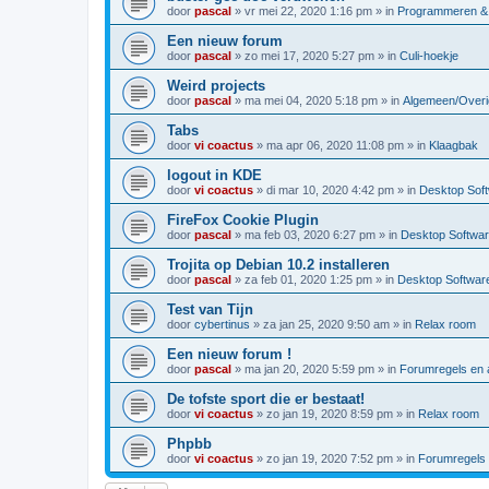
door
pascal
»
vr mei 22, 2020 1:16 pm
» in
Programmeren & 
Een nieuw forum
door
pascal
»
zo mei 17, 2020 5:27 pm
» in
Culi-hoekje
Weird projects
door
pascal
»
ma mei 04, 2020 5:18 pm
» in
Algemeen/Overi
Tabs
door
vi coactus
»
ma apr 06, 2020 11:08 pm
» in
Klaagbak
logout in KDE
door
vi coactus
»
di mar 10, 2020 4:42 pm
» in
Desktop Sof
FireFox Cookie Plugin
door
pascal
»
ma feb 03, 2020 6:27 pm
» in
Desktop Softwa
Trojita op Debian 10.2 installeren
door
pascal
»
za feb 01, 2020 1:25 pm
» in
Desktop Softwar
Test van Tijn
door
cybertinus
»
za jan 25, 2020 9:50 am
» in
Relax room
Een nieuw forum !
door
pascal
»
ma jan 20, 2020 5:59 pm
» in
Forumregels en a
De tofste sport die er bestaat!
door
vi coactus
»
zo jan 19, 2020 8:59 pm
» in
Relax room
Phpbb
door
vi coactus
»
zo jan 19, 2020 7:52 pm
» in
Forumregels 