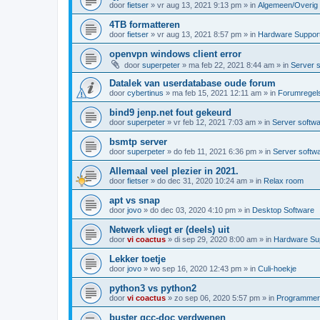
door
fietser
»
vr aug 13, 2021 9:13 pm
» in
Algemeen/Overig
4TB formatteren
door
fietser
»
vr aug 13, 2021 8:57 pm
» in
Hardware Suppor
openvpn windows client error
door
superpeter
»
ma feb 22, 2021 8:44 am
» in
Server 
Datalek van userdatabase oude forum
door
cybertinus
»
ma feb 15, 2021 12:11 am
» in
Forumregels
bind9 jenp.net fout gekeurd
door
superpeter
»
vr feb 12, 2021 7:03 am
» in
Server softw
bsmtp server
door
superpeter
»
do feb 11, 2021 6:36 pm
» in
Server softw
Allemaal veel plezier in 2021.
door
fietser
»
do dec 31, 2020 10:24 am
» in
Relax room
apt vs snap
door
jovo
»
do dec 03, 2020 4:10 pm
» in
Desktop Software
Netwerk vliegt er (deels) uit
door
vi coactus
»
di sep 29, 2020 8:00 am
» in
Hardware Su
Lekker toetje
door
jovo
»
wo sep 16, 2020 12:43 pm
» in
Culi-hoekje
python3 vs python2
door
vi coactus
»
zo sep 06, 2020 5:57 pm
» in
Programmere
buster gcc-doc verdwenen