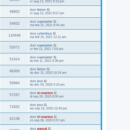
vr aug 13, 2021 9:13 pm
door
fietser
48802
vr aug 13, 2021 8:57 pm
door
superpeter
54932
ma feb 22, 2021 8:44 am
door
cybertinus
110448
ma feb 15, 2021 12:11 am
door
superpeter
52071
vr feb 12, 2021 7:03 am
door
superpeter
51914
do feb 11, 2021 6:36 pm
door
fietser
66300
do dec 31, 2020 10:24 am
door
jovo
55864
do dec 03, 2020 4:10 pm
door
vi coactus
57267
di sep 29, 2020 8:00 am
door
jovo
71832
wo sep 16, 2020 12:43 pm
door
vi coactus
62138
zo sep 06, 2020 5:57 pm
door
pascal