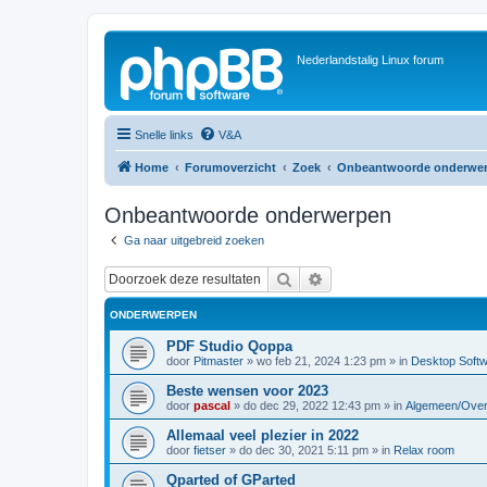
Nederlandstalig Linux forum
Snelle links
V&A
Home
Forumoverzicht
Zoek
Onbeantwoorde onderwe
Onbeantwoorde onderwerpen
Ga naar uitgebreid zoeken
Zoek
Uitgebreid zoeken
ONDERWERPEN
PDF Studio Qoppa
door
Pitmaster
»
wo feb 21, 2024 1:23 pm
» in
Desktop Soft
Beste wensen voor 2023
door
pascal
»
do dec 29, 2022 12:43 pm
» in
Algemeen/Over
Allemaal veel plezier in 2022
door
fietser
»
do dec 30, 2021 5:11 pm
» in
Relax room
Qparted of GParted