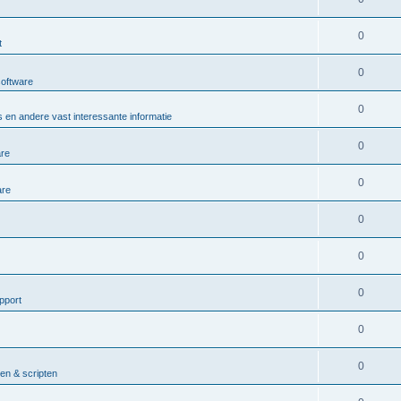
0
t
0
software
0
 en andere vast interessante informatie
0
are
0
are
0
0
0
pport
0
0
n & scripten