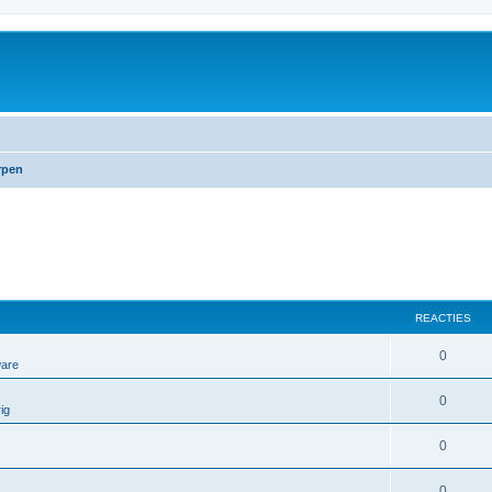
rpen
REACTIES
0
ware
0
ig
0
0