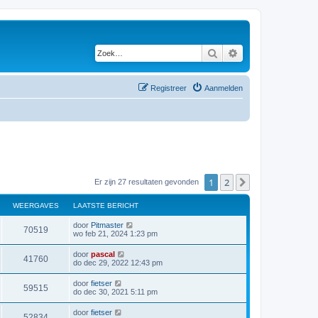
Zoek
Uitgebreid zoeken
Registreer
Aanmelden
1
2
Volgende
Er zijn 27 resultaten gevonden
WEERGAVES
LAATSTE BERICHT
door
Pitmaster
70519
wo feb 21, 2024 1:23 pm
door
pascal
41760
do dec 29, 2022 12:43 pm
door
fietser
59515
do dec 30, 2021 5:11 pm
door
fietser
52834