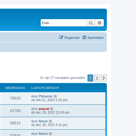
Zoek
Uitgebreid zoeken
Registreer
Aanmelden
1
2
Volgende
Er zijn 27 resultaten gevonden
WEERGAVES
LAATSTE BERICHT
door
Pitmaster
70520
wo feb 21, 2024 1:23 pm
door
pascal
41760
do dec 29, 2022 12:43 pm
door
fietser
59515
do dec 30, 2021 5:11 pm
door
fietser
52834