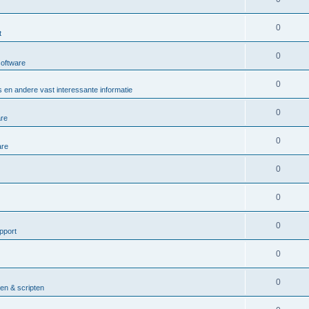
0
t
0
software
0
 en andere vast interessante informatie
0
are
0
are
0
0
0
pport
0
0
n & scripten