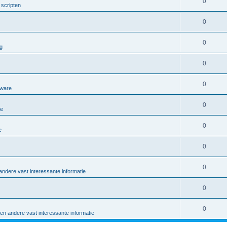
0
scripten
0
0
g
0
0
tware
0
re
0
e
0
0
ndere vast interessante informatie
0
0
en andere vast interessante informatie