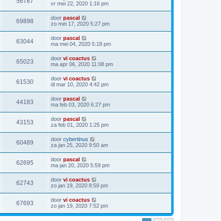
56787
vr mei 22, 2020 1:16 pm
door
pascal
69898
zo mei 17, 2020 5:27 pm
door
pascal
63044
ma mei 04, 2020 5:18 pm
door
vi coactus
65023
ma apr 06, 2020 11:08 pm
door
vi coactus
61530
di mar 10, 2020 4:42 pm
door
pascal
44183
ma feb 03, 2020 6:27 pm
door
pascal
43153
za feb 01, 2020 1:25 pm
door
cybertinus
60489
za jan 25, 2020 9:50 am
door
pascal
62695
ma jan 20, 2020 5:59 pm
door
vi coactus
62743
zo jan 19, 2020 8:59 pm
door
vi coactus
67693
zo jan 19, 2020 7:52 pm