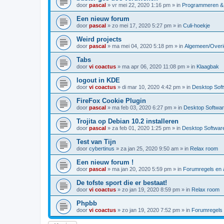
door
pascal
»
vr mei 22, 2020 1:16 pm
» in
Programmeren & 
Een nieuw forum
door
pascal
»
zo mei 17, 2020 5:27 pm
» in
Culi-hoekje
Weird projects
door
pascal
»
ma mei 04, 2020 5:18 pm
» in
Algemeen/Overi
Tabs
door
vi coactus
»
ma apr 06, 2020 11:08 pm
» in
Klaagbak
logout in KDE
door
vi coactus
»
di mar 10, 2020 4:42 pm
» in
Desktop Sof
FireFox Cookie Plugin
door
pascal
»
ma feb 03, 2020 6:27 pm
» in
Desktop Softwa
Trojita op Debian 10.2 installeren
door
pascal
»
za feb 01, 2020 1:25 pm
» in
Desktop Softwar
Test van Tijn
door
cybertinus
»
za jan 25, 2020 9:50 am
» in
Relax room
Een nieuw forum !
door
pascal
»
ma jan 20, 2020 5:59 pm
» in
Forumregels en a
De tofste sport die er bestaat!
door
vi coactus
»
zo jan 19, 2020 8:59 pm
» in
Relax room
Phpbb
door
vi coactus
»
zo jan 19, 2020 7:52 pm
» in
Forumregels 