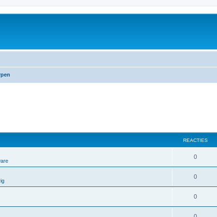
rpen
REACTIES
0
ware
0
ig
0
0