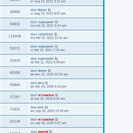
vr aug 13, 2021 9:13 pm
door
fietser
48804
vr aug 13, 2021 8:57 pm
door
superpeter
54932
ma feb 22, 2021 8:44 am
door
cybertinus
110448
ma feb 15, 2021 12:11 am
door
superpeter
52071
vr feb 12, 2021 7:03 am
door
superpeter
51915
do feb 11, 2021 6:36 pm
door
fietser
66300
do dec 31, 2020 10:24 am
door
jovo
55864
do dec 03, 2020 4:10 pm
door
vi coactus
57267
di sep 29, 2020 8:00 am
door
jovo
71832
wo sep 16, 2020 12:43 pm
door
vi coactus
62138
zo sep 06, 2020 5:57 pm
door
pascal