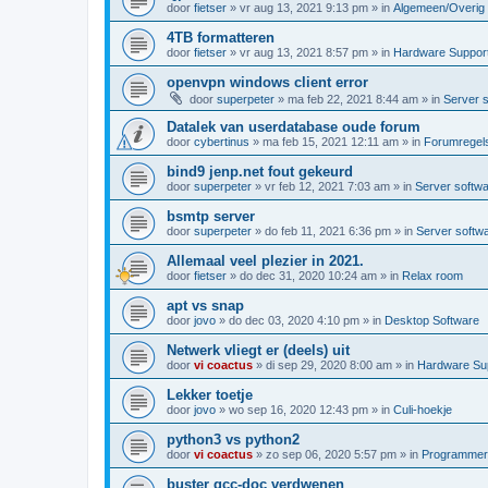
door
fietser
»
vr aug 13, 2021 9:13 pm
» in
Algemeen/Overig
4TB formatteren
door
fietser
»
vr aug 13, 2021 8:57 pm
» in
Hardware Suppor
openvpn windows client error
door
superpeter
»
ma feb 22, 2021 8:44 am
» in
Server 
Datalek van userdatabase oude forum
door
cybertinus
»
ma feb 15, 2021 12:11 am
» in
Forumregels
bind9 jenp.net fout gekeurd
door
superpeter
»
vr feb 12, 2021 7:03 am
» in
Server softw
bsmtp server
door
superpeter
»
do feb 11, 2021 6:36 pm
» in
Server softw
Allemaal veel plezier in 2021.
door
fietser
»
do dec 31, 2020 10:24 am
» in
Relax room
apt vs snap
door
jovo
»
do dec 03, 2020 4:10 pm
» in
Desktop Software
Netwerk vliegt er (deels) uit
door
vi coactus
»
di sep 29, 2020 8:00 am
» in
Hardware Su
Lekker toetje
door
jovo
»
wo sep 16, 2020 12:43 pm
» in
Culi-hoekje
python3 vs python2
door
vi coactus
»
zo sep 06, 2020 5:57 pm
» in
Programmere
buster gcc-doc verdwenen