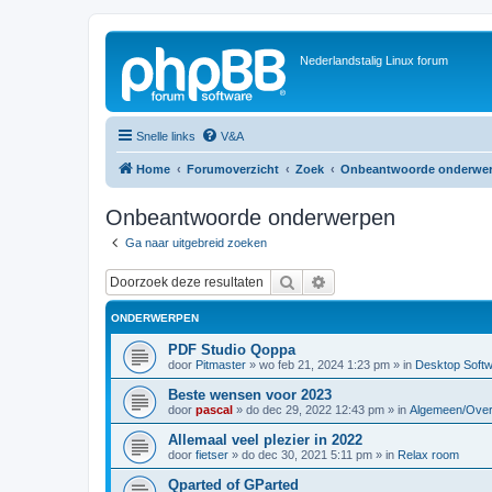
Nederlandstalig Linux forum
Snelle links
V&A
Home
Forumoverzicht
Zoek
Onbeantwoorde onderwe
Onbeantwoorde onderwerpen
Ga naar uitgebreid zoeken
Zoek
Uitgebreid zoeken
ONDERWERPEN
PDF Studio Qoppa
door
Pitmaster
»
wo feb 21, 2024 1:23 pm
» in
Desktop Soft
Beste wensen voor 2023
door
pascal
»
do dec 29, 2022 12:43 pm
» in
Algemeen/Over
Allemaal veel plezier in 2022
door
fietser
»
do dec 30, 2021 5:11 pm
» in
Relax room
Qparted of GParted