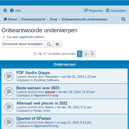
V&A
Registreer
Aanmelden
Z
Home
Forumoverzicht
Zoek
Onbeantwoorde onderwerpen
o
Onbeantwoorde onderwerpen
e
Ga naar uitgebreid zoeken
k
Zoek
Uitgebreid zoeken
1
2
Volgende
Er zijn 27 resultaten gevonden
Onderwerpen
PDF Studio Qoppa
Laatste bericht door
Pitmaster
«
wo feb 21, 2024 1:23 pm
Geplaatst in
Desktop Software
Beste wensen voor 2023
Laatste bericht door
pascal
«
do dec 29, 2022 12:43 pm
Geplaatst in
Algemeen/Overig
Allemaal veel plezier in 2022
Laatste bericht door
fietser
«
do dec 30, 2021 5:11 pm
Geplaatst in
Relax room
Qparted of GParted
Laatste bericht door
fietser
«
vr aug 13, 2021 9:13 pm
Geplaatst in
Algemeen/Overig