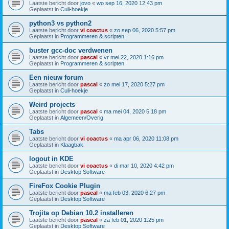
Laatste bericht door
jovo
«
wo sep 16, 2020 12:43 pm
Geplaatst in
Culi-hoekje
python3 vs python2
Laatste bericht door
vi coactus
«
zo sep 06, 2020 5:57 pm
Geplaatst in
Programmeren & scripten
buster gcc-doc verdwenen
Laatste bericht door
pascal
«
vr mei 22, 2020 1:16 pm
Geplaatst in
Programmeren & scripten
Een nieuw forum
Laatste bericht door
pascal
«
zo mei 17, 2020 5:27 pm
Geplaatst in
Culi-hoekje
Weird projects
Laatste bericht door
pascal
«
ma mei 04, 2020 5:18 pm
Geplaatst in
Algemeen/Overig
Tabs
Laatste bericht door
vi coactus
«
ma apr 06, 2020 11:08 pm
Geplaatst in
Klaagbak
logout in KDE
Laatste bericht door
vi coactus
«
di mar 10, 2020 4:42 pm
Geplaatst in
Desktop Software
FireFox Cookie Plugin
Laatste bericht door
pascal
«
ma feb 03, 2020 6:27 pm
Geplaatst in
Desktop Software
Trojita op Debian 10.2 installeren
Laatste bericht door
pascal
«
za feb 01, 2020 1:25 pm
Geplaatst in
Desktop Software