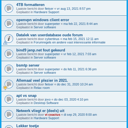
4TB formatteren
Laatste bericht door
fietser
«
vr aug 13, 2021 8:57 pm
Geplaatst in
Hardware Support
openvpn windows client error
Laatste bericht door
superpeter
«
ma feb 22, 2021 8:44 am
Geplaatst in
Server software
Datalek van userdatabase oude forum
Laatste bericht door
cybertinus
«
ma feb 15, 2021 12:11 am
Geplaatst in
Forumregels en andere vast interessante informatie
bind9 jenp.net fout gekeurd
Laatste bericht door
superpeter
«
vr feb 12, 2021 7:03 am
Geplaatst in
Server software
bsmtp server
Laatste bericht door
superpeter
«
do feb 11, 2021 6:36 pm
Geplaatst in
Server software
Allemaal veel plezier in 2021.
Laatste bericht door
fietser
«
do dec 31, 2020 10:24 am
Geplaatst in
Relax room
apt vs snap
Laatste bericht door
jovo
«
do dec 03, 2020 4:10 pm
Geplaatst in
Desktop Software
Netwerk vliegt er (deels) uit
Laatste bericht door
vi coactus
«
di sep 29, 2020 8:00 am
Geplaatst in
Hardware Support
Lekker toetje