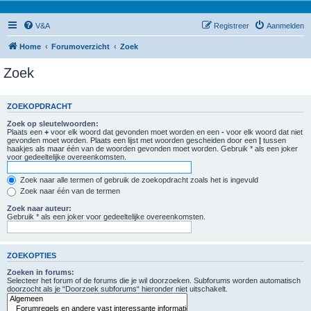
V&A
Registreer
Aanmelden
Home
Forumoverzicht
Zoek
Zoek
ZOEKOPDRACHT
Zoek op sleutelwoorden:
Plaats een
+
voor elk woord dat gevonden moet worden en een
-
voor elk woord dat niet
gevonden moet worden. Plaats een lijst met woorden gescheiden door een
|
tussen
haakjes als maar één van de woorden gevonden moet worden. Gebruik * als een joker
voor gedeeltelijke overeenkomsten.
Zoek naar alle termen of gebruik de zoekopdracht zoals het is ingevuld
Zoek naar één van de termen
Zoek naar auteur:
Gebruik * als een joker voor gedeeltelijke overeenkomsten.
ZOEKOPTIES
Zoeken in forums:
Selecteer het forum of de forums die je wil doorzoeken. Subforums worden automatisch
doorzocht als je “Doorzoek subforums“ hieronder niet uitschakelt.