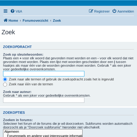
V&A
Registreer
Aanmelden
Home
Forumoverzicht
Zoek
Zoek
ZOEKOPDRACHT
Zoek op sleutelwoorden:
Plaats een
+
voor elk woord dat gevonden moet worden en een
-
voor elk woord dat niet
gevonden moet worden. Plaats een lijst met woorden gescheiden door een
|
tussen
haakjes als maar één van de woorden gevonden moet worden. Gebruik * als een joker
voor gedeeltelijke overeenkomsten.
Zoek naar alle termen of gebruik de zoekopdracht zoals het is ingevuld
Zoek naar één van de termen
Zoek naar auteur:
Gebruik * als een joker voor gedeeltelijke overeenkomsten.
ZOEKOPTIES
Zoeken in forums:
Selecteer het forum of de forums die je wil doorzoeken. Subforums worden automatisch
doorzocht als je “Doorzoek subforums“ hieronder niet uitschakelt.