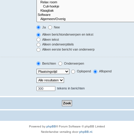
Ja
Nee
Alleen berichtonderwerpen en tekst
Alleen tekst
Alleen onderwerptitels
Alleen eerste bericht van onderwerp
Berichten
Onderwerpen
Oplopend
Aflopend
tekens in berichten
Powered by
phpBB
® Forum Software © phpBB Limited
Nederlandse vertaling door
phpBB.nl
.