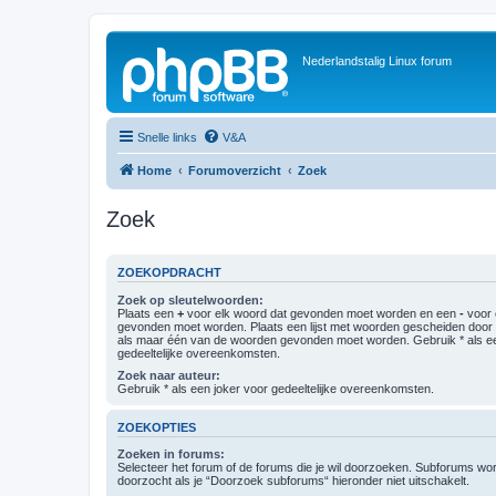
Nederlandstalig Linux forum
Snelle links
V&A
Home
Forumoverzicht
Zoek
Zoek
ZOEKOPDRACHT
Zoek op sleutelwoorden:
Plaats een
+
voor elk woord dat gevonden moet worden en een
-
voor 
gevonden moet worden. Plaats een lijst met woorden gescheiden doo
als maar één van de woorden gevonden moet worden. Gebruik * als ee
gedeeltelijke overeenkomsten.
Zoek naar auteur:
Gebruik * als een joker voor gedeeltelijke overeenkomsten.
ZOEKOPTIES
Zoeken in forums:
Selecteer het forum of de forums die je wil doorzoeken. Subforums w
doorzocht als je “Doorzoek subforums“ hieronder niet uitschakelt.