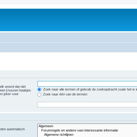
elk woord dat niet
Zoek naar alle termen of gebruik de zoekopdracht zoals het is 
r een
|
tussen haakjes
n joker voor
Zoek naar één van de termen
orden automatisch