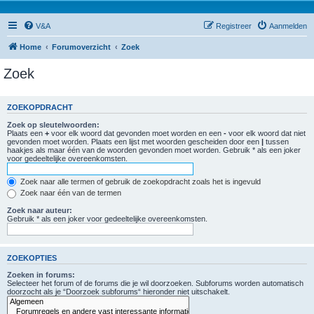
V&A
Registreer
Aanmelden
Home
Forumoverzicht
Zoek
Zoek
ZOEKOPDRACHT
Zoek op sleutelwoorden:
Plaats een
+
voor elk woord dat gevonden moet worden en een
-
voor elk woord dat niet
gevonden moet worden. Plaats een lijst met woorden gescheiden door een
|
tussen
haakjes als maar één van de woorden gevonden moet worden. Gebruik * als een joker
voor gedeeltelijke overeenkomsten.
Zoek naar alle termen of gebruik de zoekopdracht zoals het is ingevuld
Zoek naar één van de termen
Zoek naar auteur:
Gebruik * als een joker voor gedeeltelijke overeenkomsten.
ZOEKOPTIES
Zoeken in forums:
Selecteer het forum of de forums die je wil doorzoeken. Subforums worden automatisch
doorzocht als je “Doorzoek subforums“ hieronder niet uitschakelt.