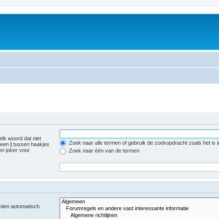
elk woord dat niet
Zoek naar alle termen of gebruik de zoekopdracht zoals het is 
r een
|
tussen haakjes
n joker voor
Zoek naar één van de termen
orden automatisch