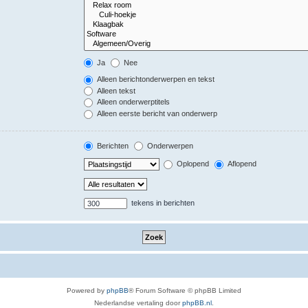
Ja
Nee
Alleen berichtonderwerpen en tekst
Alleen tekst
Alleen onderwerptitels
Alleen eerste bericht van onderwerp
Berichten
Onderwerpen
Oplopend
Aflopend
tekens in berichten
Powered by
phpBB
® Forum Software © phpBB Limited
Nederlandse vertaling door
phpBB.nl
.