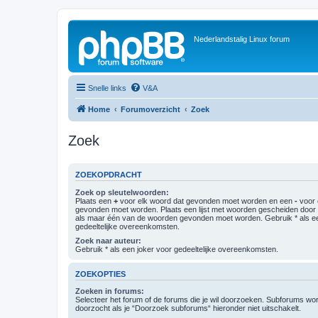
Nederlandstalig Linux forum
Snelle links
V&A
Home
Forumoverzicht
Zoek
Zoek
ZOEKOPDRACHT
Zoek op sleutelwoorden:
Plaats een
+
voor elk woord dat gevonden moet worden en een
-
voor 
gevonden moet worden. Plaats een lijst met woorden gescheiden doo
als maar één van de woorden gevonden moet worden. Gebruik * als ee
gedeeltelijke overeenkomsten.
Zoek naar auteur:
Gebruik * als een joker voor gedeeltelijke overeenkomsten.
ZOEKOPTIES
Zoeken in forums:
Selecteer het forum of de forums die je wil doorzoeken. Subforums w
doorzocht als je “Doorzoek subforums“ hieronder niet uitschakelt.