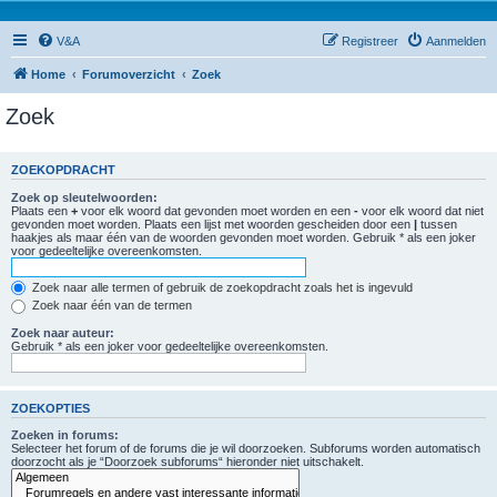
V&A
Registreer
Aanmelden
Home
Forumoverzicht
Zoek
Zoek
ZOEKOPDRACHT
Zoek op sleutelwoorden:
Plaats een
+
voor elk woord dat gevonden moet worden en een
-
voor elk woord dat niet
gevonden moet worden. Plaats een lijst met woorden gescheiden door een
|
tussen
haakjes als maar één van de woorden gevonden moet worden. Gebruik * als een joker
voor gedeeltelijke overeenkomsten.
Zoek naar alle termen of gebruik de zoekopdracht zoals het is ingevuld
Zoek naar één van de termen
Zoek naar auteur:
Gebruik * als een joker voor gedeeltelijke overeenkomsten.
ZOEKOPTIES
Zoeken in forums:
Selecteer het forum of de forums die je wil doorzoeken. Subforums worden automatisch
doorzocht als je “Doorzoek subforums“ hieronder niet uitschakelt.