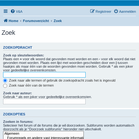
V&A
Registreer
Aanmelden
Home
Forumoverzicht
Zoek
Zoek
ZOEKOPDRACHT
Zoek op sleutelwoorden:
Plaats een
+
voor elk woord dat gevonden moet worden en een
-
voor elk woord dat niet
gevonden moet worden. Plaats een lijst met woorden gescheiden door een
|
tussen
haakjes als maar één van de woorden gevonden moet worden. Gebruik * als een joker
voor gedeeltelijke overeenkomsten.
Zoek naar alle termen of gebruik de zoekopdracht zoals het is ingevuld
Zoek naar één van de termen
Zoek naar auteur:
Gebruik * als een joker voor gedeeltelijke overeenkomsten.
ZOEKOPTIES
Zoeken in forums:
Selecteer het forum of de forums die je wil doorzoeken. Subforums worden automatisch
doorzocht als je “Doorzoek subforums“ hieronder niet uitschakelt.