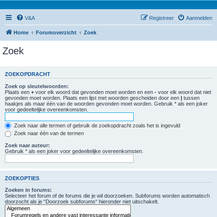
V&A
Registreer
Aanmelden
Home
Forumoverzicht
Zoek
Zoek
ZOEKOPDRACHT
Zoek op sleutelwoorden:
Plaats een
+
voor elk woord dat gevonden moet worden en een
-
voor elk woord dat niet
gevonden moet worden. Plaats een lijst met woorden gescheiden door een
|
tussen
haakjes als maar één van de woorden gevonden moet worden. Gebruik * als een joker
voor gedeeltelijke overeenkomsten.
Zoek naar alle termen of gebruik de zoekopdracht zoals het is ingevuld
Zoek naar één van de termen
Zoek naar auteur:
Gebruik * als een joker voor gedeeltelijke overeenkomsten.
ZOEKOPTIES
Zoeken in forums:
Selecteer het forum of de forums die je wil doorzoeken. Subforums worden automatisch
doorzocht als je “Doorzoek subforums“ hieronder niet uitschakelt.