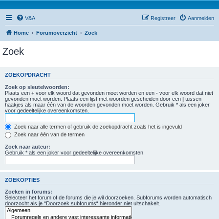
V&A
Registreer
Aanmelden
Home
Forumoverzicht
Zoek
Zoek
ZOEKOPDRACHT
Zoek op sleutelwoorden:
Plaats een
+
voor elk woord dat gevonden moet worden en een
-
voor elk woord dat niet
gevonden moet worden. Plaats een lijst met woorden gescheiden door een
|
tussen
haakjes als maar één van de woorden gevonden moet worden. Gebruik * als een joker
voor gedeeltelijke overeenkomsten.
Zoek naar alle termen of gebruik de zoekopdracht zoals het is ingevuld
Zoek naar één van de termen
Zoek naar auteur:
Gebruik * als een joker voor gedeeltelijke overeenkomsten.
ZOEKOPTIES
Zoeken in forums:
Selecteer het forum of de forums die je wil doorzoeken. Subforums worden automatisch
doorzocht als je “Doorzoek subforums“ hieronder niet uitschakelt.