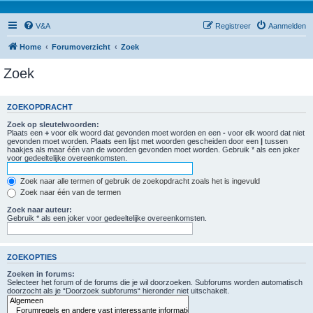
V&A
Registreer
Aanmelden
Home
Forumoverzicht
Zoek
Zoek
ZOEKOPDRACHT
Zoek op sleutelwoorden:
Plaats een
+
voor elk woord dat gevonden moet worden en een
-
voor elk woord dat niet
gevonden moet worden. Plaats een lijst met woorden gescheiden door een
|
tussen
haakjes als maar één van de woorden gevonden moet worden. Gebruik * als een joker
voor gedeeltelijke overeenkomsten.
Zoek naar alle termen of gebruik de zoekopdracht zoals het is ingevuld
Zoek naar één van de termen
Zoek naar auteur:
Gebruik * als een joker voor gedeeltelijke overeenkomsten.
ZOEKOPTIES
Zoeken in forums:
Selecteer het forum of de forums die je wil doorzoeken. Subforums worden automatisch
doorzocht als je “Doorzoek subforums“ hieronder niet uitschakelt.